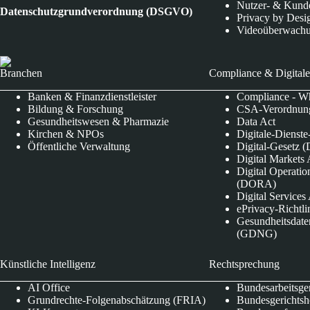
Nutzer- & Kund
Datenschutzgrundverordnung (DSGVO)
Privacy by Desi
Videoüberwach
Branchen
Compliance & Digitale
Banken & Finanzdienstleister
Compliance - Wh
Bildung & Forschung
CSA-Verordnung
Gesundheitswesen & Pharmazie
Data Act
Kirchen & NPOs
Digitale-Dienst
Öffentliche Verwaltung
Digital-Gesetz (
Digital Market
Digital Operatio
(DORA)
Digital Service
ePrivacy-Richtli
Gesundheitsdate
(GDNG)
Künstliche Intelligenz
Rechtsprechung
AI Office
Bundesarbeitsge
Grundrechte-Folgenabschätzung (FRIA)
Bundesgerichts