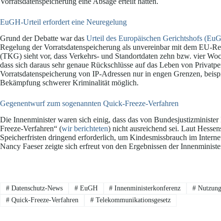
Vorratsdatenspeicherung eine Absage erteilt hatten.
EuGH-Urteil erfordert eine Neuregelung
Grund der Debatte war das
Urteil des Europäischen Gerichtshofs (E
Regelung der Vorratsdatenspeicherung als unvereinbar mit dem EU-Rec
(TKG) sieht vor, dass Verkehrs- und Standortdaten zehn bzw. vier W
dass sich daraus sehr genaue Rückschlüsse auf das Leben von Privatpe
Vorratsdatenspeicherung von IP-Adressen nur in engen Grenzen, beispi
Bekämpfung schwerer Kriminalität möglich.
Gegenentwurf zum sogenannten Quick-Freeze-Verfahren
Die Innenminister waren sich einig, dass das von Bundesjustizminis
Freeze-Verfahren“ (
wir berichteten
) nicht ausreichend sei. Laut Hesse
Speicherfristen dringend erforderlich, um Kindesmissbrauch im Inter
Nancy Faeser zeigte sich erfreut von den Ergebnissen der Innenministe
#
Datenschutz-News
#
EuGH
#
Innenministerkonferenz
#
Nutzung 
#
Quick-Freeze-Verfahren
#
Telekommunikationsgesetz