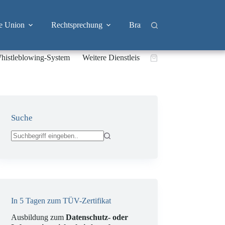
e Union
Rechtsprechung
Branchen
Big Tech & 
histleblowing-System
Weitere Dienstleistungen
Warenkorb
Suche
Keine
Ergebnisse
In 5 Tagen zum TÜV-Zertifikat
Ausbildung zum
Datenschutz- oder