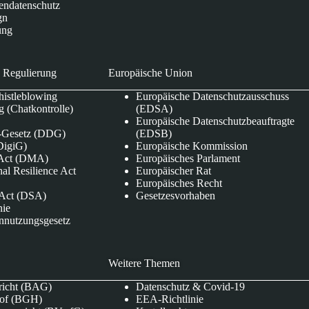
endatenschutz
gn
ung
 Regulierung
Europäische Union
istleblowing
Europäische Datenschutzausschuss
 (Chatkontrolle)
(EDSA)
Europäische Datenschutzbeauftragte
e-Gesetz (DDG)
(EDSB)
DigiG)
Europäische Kommission
s Act (DMA)
Europäisches Parlament
nal Resilience Act
Europäischer Rat
Europäisches Recht
s Act (DSA)
Gesetzesvorhaben
nie
nnutzungsgesetz
Weitere Themen
richt (BAG)
Datenschutz & Covid-19
hof (BGH)
EEA-Richtlinie