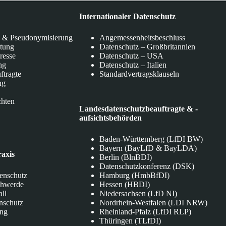
Internationaler Datenschutz
 & Pseudonymisierung
Angemessenheitsbeschluss
itung
Datenschutz – Großbritannien
eresse
Datenschutz – USA
ng
Datenschutz – Italien
ftragte
Standardvertragsklauseln
ng
chten
Landesdatenschutzbeauftragte & -
aufsichtsbehörden
Baden-Württemberg (LfDI BW)
Bayern (BayLfD & BayLDA)
raxis
Berlin (BlnBDI)
Datenschutzkonferenz (DSK)
tenschutz
Hamburg (HmbBfDI)
chwerde
Hessen (HBDI)
all
Niedersachsen (LfD NI)
nschutz
Nordrhein-Westfalen (LDI NRW)
ung
Rheinland-Pfalz (LfDI RLP)
Thüringen (TLfDI)