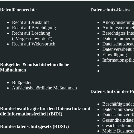
Betroffenenrechte
Datenschutz-Basics
Recht auf Auskunft
Anonymisierung
Recht auf Berichtigung
Auftragsverarbe
Recht auf Löschung
Berechtigtes Int
(„Vergessenwerden“)
Datenminimieru
Recht auf Widerspruch
Datenschutzbeau
Datenverarbeitu
Einwilligung
Informationspfli
Bußgelder & aufsichtsbehördliche
Maßnahmen
Bußgelder
Aufsichtsbehördliche Maßnahmen
Datenschutz in der P
Beschäftigtenda
Bundesbeauftragte für den Datenschutz und
Datenschutzbes
die Informationsfreiheit (BfDI)
Datenschutzvorf
Gesundheitsdate
Gesichtserkenn
Bundesdatenschutzgesetz (BDSG)
Mobile Business