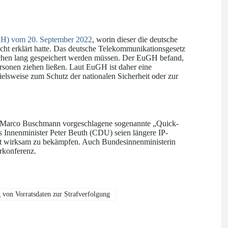
uGH) vom 20. September 2022
, worin dieser die deutsche
ht erklärt hatte. Das deutsche Telekommunikationsgesetz
ochen lang gespeichert werden müssen. Der EuGH befand,
rsonen ziehen ließen. Laut EuGH ist daher eine
elsweise zum Schutz der nationalen Sicherheit oder zur
ter Marco Buschmann vorgeschlagene sogenannte „Quick-
ns Innenminister Peter Beuth (CDU) seien längere IP-
net wirksam zu bekämpfen. Auch Bundesinnenministerin
rkonferenz.
von Vorratsdaten zur Strafverfolgung