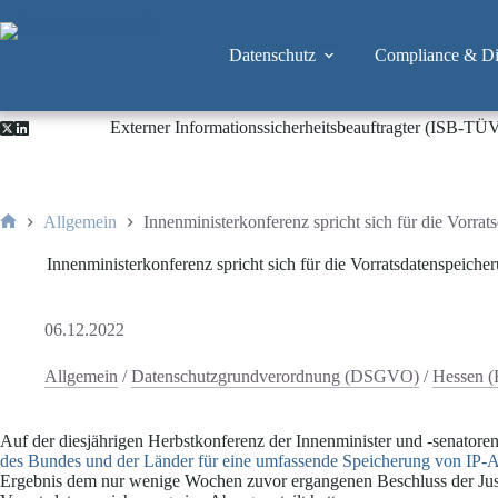
Zum
Inhalt
springen
Datenschutz
Compliance & Dig
Externer Informationssicherheitsbeauftragter (ISB-TÜ
Allgemein
Innenministerkonferenz spricht sich für die Vorra
Start
Innenministerkonferenz spricht sich für die Vorratsdatenspeiche
06.12.2022
Allgemein
/
Datenschutzgrundverordnung (DSGVO)
/
Hessen 
Auf der diesjährigen Herbstkonferenz der Innenminister und -senatoren
des Bundes und der Länder für eine umfassende Speicherung von IP-A
Ergebnis dem nur wenige Wochen zuvor ergangenen Beschluss der Justi