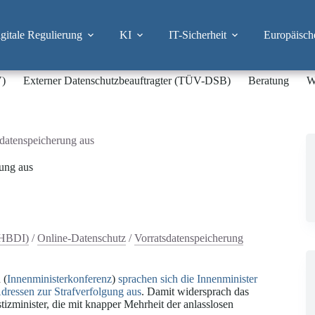
itale Regulierung
KI
IT-Sicherheit
Europäisch
V)
Externer Datenschutzbeauftragter (TÜV-DSB)
Beratung
W
tsdatenspeicherung aus
rung aus
(HBDI)
/
Online-Datenschutz
/
Vorratsdatenspeicherung
 (
Innenministerkonferenz
)
sprachen sich die Innenminister
dressen zur Strafverfolgung aus
. Damit widersprach das
zminister, die mit knapper Mehrheit der anlasslosen