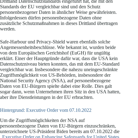
Drittland Datenschutzstandards eingeführt hat, die mit den
Standards der EU vergleichbar sind und den Schutz
personenbezogener Daten in ähnlicher Weise gewährleisten.
Infolgedessen dürfen personenbezogene Daten ohne
zusätzliche Schutzmaßnahmen in dieses Drittland übertragen
werden.
Safe-Harbour und Privacy-Shield waren ebenfalls solche
Angemessenheitsbeschlüsse. Wie bekannt ist, wurden beide
von dem Europäischen Gerichtshof (EuGH) für ungültig
erklärt. Einer der Hauptgründe dafür war, dass die USA kein
Datenschutzniveau bieten konnten, das mit dem EU-Standard
vergleichbar war. Insbesondere die nahezu uneingeschränkte
Zugriffsmöglichkeit von US-Behörden, insbesondere der
National Security Agency (NSA), auf personenbezogene
Daten von EU-Bürgern spielte dabei eine Rolle. Dies galt
sogar dann, wenn Unternehmen ihren Sitz in den USA hatten,
aber ihre Dienstleistungen in der EU erbrachten.
Hintergrund: Executive Order vom 07.10.2022
Um die Zugriffsmöglichkeiten der NSA auf
personenbezogene Daten von EU-Bürgern einzuschränken,
unterzeichnete US-Präsident Biden bereits am 07.10.2022 die
„
Executive Order on Enhancing Safeguards for United States