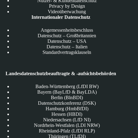
Nutzer- & Kundendatenschutz
Privacy by Design
Videoüberwachung
Internationaler Datenschutz
Angemessenheitsbeschluss
Datenschutz – Großbritannien
Datenschutz – USA
Datenschutz – Italien
Standardvertragsklauseln
Landesdatenschutzbeauftragte & -aufsichtsbehörden
Baden-Württemberg (LfDI BW)
Bayern (BayLfD & BayLDA)
Berlin (BlnBDI)
Datenschutzkonferenz (DSK)
Hamburg (HmbBfDI)
Hessen (HBDI)
Niedersachsen (LfD NI)
Nordrhein-Westfalen (LDI NRW)
Rheinland-Pfalz (LfDI RLP)
Thüringen (TLfDI)