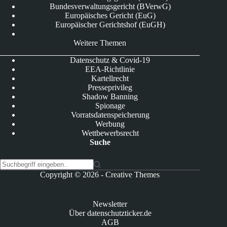
Bundesverwaltungsgericht (BVerwG)
Europäisches Gericht (EuG)
Europäischer Gerichtshof (EuGH)
Weitere Themen
Datenschutz & Covid-19
EEA-Richtlinie
Kartellrecht
Presseprivileg
Shadow Banning
Spionage
Vorratsdatenspeicherung
Werbung
Wettbewerbsrecht
Suche
K
Copyright © 2026 -
Creative Themes
e
i
n
Newsletter
e
Über datenschutzticker.de
E
AGB