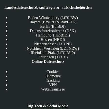
Landesdatenschutzbeauftragte & -aufsichtsbehörden
Baden-Württemberg (LfDI BW)
Bayern (BayLfD & BayLDA)
Berlin (BlnBDI)
Datenschutzkonferenz (DSK)
Hamburg (HmbBfDI)
Hessen (HBDI)
Niedersachsen (LfD NI)
Nordrhein-Westfalen (LDI NRW)
Rheinland-Pfalz (LfDI RLP)
Thüringen (TLfDI)
Online-Datenschutz
Cookies
Telemetrie
Tracking
VPN
Websiteanalyse
Big Tech & Social Media