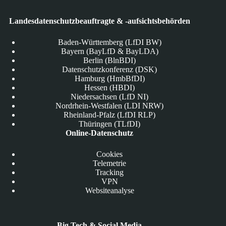
Landesdatenschutzbeauftragte & -aufsichtsbehörden
Baden-Württemberg (LfDI BW)
Bayern (BayLfD & BayLDA)
Berlin (BlnBDI)
Datenschutzkonferenz (DSK)
Hamburg (HmbBfDI)
Hessen (HBDI)
Niedersachsen (LfD NI)
Nordrhein-Westfalen (LDI NRW)
Rheinland-Pfalz (LfDI RLP)
Thüringen (TLfDI)
Online-Datenschutz
Cookies
Telemetrie
Tracking
VPN
Websiteanalyse
Big Tech & Social Media