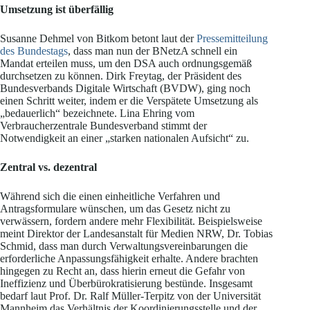
Umsetzung ist überfällig
Susanne Dehmel von Bitkom betont laut der
Pressemitteilung
des Bundestags
, dass man nun der BNetzA schnell ein
Mandat erteilen muss, um den DSA auch ordnungsgemäß
durchsetzen zu können. Dirk Freytag, der Präsident des
Bundesverbands Digitale Wirtschaft (BVDW), ging noch
einen Schritt weiter, indem er die Verspätete Umsetzung als
„bedauerlich“ bezeichnete. Lina Ehring vom
Verbraucherzentrale Bundesverband stimmt der
Notwendigkeit an einer „starken nationalen Aufsicht“ zu.
Zentral vs. dezentral
Während sich die einen einheitliche Verfahren und
Antragsformulare wünschen, um das Gesetz nicht zu
verwässern, fordern andere mehr Flexibilität. Beispielsweise
meint Direktor der Landesanstalt für Medien NRW, Dr. Tobias
Schmid, dass man durch Verwaltungsvereinbarungen die
erforderliche Anpassungsfähigkeit erhalte. Andere brachten
hingegen zu Recht an, dass hierin erneut die Gefahr von
Ineffizienz und Überbürokratisierung bestünde. Insgesamt
bedarf laut Prof. Dr. Ralf Müller-Terpitz von der Universität
Mannheim das Verhältnis der Koordinierungsstelle und der