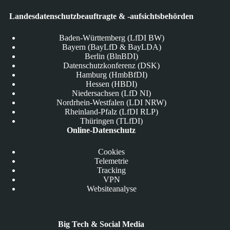
Landesdatenschutzbeauftragte & -aufsichtsbehörden
Baden-Württemberg (LfDI BW)
Bayern (BayLfD & BayLDA)
Berlin (BlnBDI)
Datenschutzkonferenz (DSK)
Hamburg (HmbBfDI)
Hessen (HBDI)
Niedersachsen (LfD NI)
Nordrhein-Westfalen (LDI NRW)
Rheinland-Pfalz (LfDI RLP)
Thüringen (TLfDI)
Online-Datenschutz
Cookies
Telemetrie
Tracking
VPN
Websiteanalyse
Big Tech & Social Media