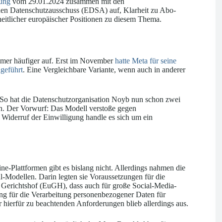
lung
vom 29.01.2024 zusammen mit den
en Datenschutzausschuss (EDSA) auf, Klarheit zu Abo-
eitlicher europäischer Positionen zu diesem Thema.
mer häufiger auf. Erst im November
hatte Meta für seine
geführt
. Eine Vergleichbare Variante, wenn auch in anderer
. So hat die Datenschutzorganisation Noyb nun schon zwei
n. Der Vorwurf: Das Modell verstoße gegen
m Widerruf der Einwilligung handle es sich um ein
e-Plattformen gibt es bislang nicht. Allerdings nahmen die
-Modellen. Darin legten sie Voraussetzungen für die
Gerichtshof (EuGH), dass auch für große Social-Media-
ung für die Verarbeitung personenbezogener Daten für
 hierfür zu beachtenden Anforderungen blieb allerdings aus.