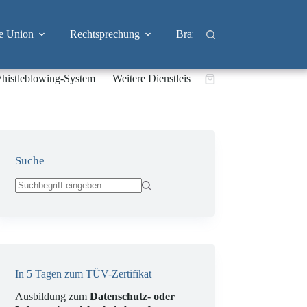
e Union
Rechtsprechung
Branchen
Big Tech & 
histleblowing-System
Weitere Dienstleistungen
Warenkorb
Suche
Keine
Ergebnisse
In 5 Tagen zum TÜV-Zertifikat
Ausbildung zum
Datenschutz- oder