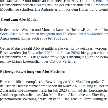
für Datenschutz und Informationsfreiheit (HmbBfDI) laut
Pressemittei
Datenschutzbehörden
Norwegens
und der Niederlande den Europäisch
Modellen zu schaffen. Die Anfrage erfolgt vor dem Hintergrund uneinh
Trend zum Abo-Modell
In den letzten Wochen und Monaten kam das Thema „Bezahl-Abo“ im
Social-Media-Plattformen Instagram und Facebook ein Abo-Modell ein
Ausprägung, gibt es auch etwa bei YouTube.
Gegen Metas Bezahl-Abo ist mittlerweile viel Kritik geäußert worden
Beschwerden (im
November 2023
und
Januar 2024
) hiergegen erhobe
Datenschutzrecht. Es liege keine freiwillige Einwilligung vor und bei
rechtswidriges kostenpflichtiges Opt-out-Verfahren.
Bisherige Bewertung von Abo-Modellen
Eine einheitliche europäische Bewertung zu Abo-Modellen großer Onlin
deutschen Datenschutzbehörde schon im März 2023
Stellung
zu Bezahl
Zulässigkeitsbedingungen fest. Im Juli 2023
entschied
der Europäische 
Anbieter grundsätzlich das Abo-Modell eine Alternative zur Einwillig
personalisierte Werbung darstellen kann. Eine genaue Formulierung der