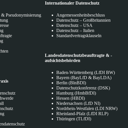
Internationaler Datenschutz
 & Pseudonymisierung
Angemessenheitsbeschluss
itung
Datenschutz – Großbritannien
eresse
Datenschutz – USA
ng
Datenschutz – Italien
ftragte
Standardvertragsklauseln
ng
chten
Landesdatenschutzbeauftragte & -
aufsichtsbehörden
Baden-Württemberg (LfDI BW)
Bayern (BayLfD & BayLDA)
raxis
Berlin (BlnBDI)
Datenschutzkonferenz (DSK)
tenschutz
Hamburg (HmbBfDI)
chwerde
Hessen (HBDI)
all
Niedersachsen (LfD NI)
nschutz
Nordrhein-Westfalen (LDI NRW)
ung
Rheinland-Pfalz (LfDI RLP)
Thüringen (TLfDI)
endatenschutz