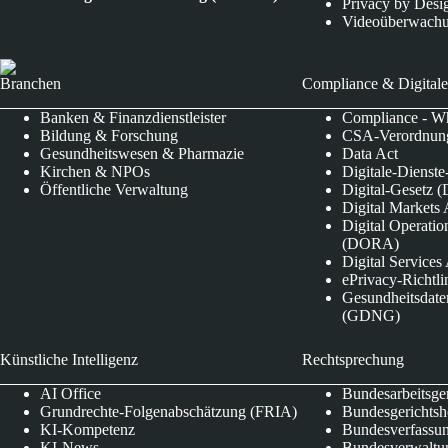
Privacy by Desi
Videoüberwach
Branchen
Compliance & Digitale
Banken & Finanzdienstleister
Compliance - Wh
Bildung & Forschung
CSA-Verordnung
Gesundheitswesen & Pharmazie
Data Act
Kirchen & NPOs
Digitale-Dienst
Öffentliche Verwaltung
Digital-Gesetz (
Digital Market
Digital Operatio
(DORA)
Digital Service
ePrivacy-Richtli
Gesundheitsdate
(GDNG)
Künstliche Intelligenz
Rechtsprechung
AI Office
Bundesarbeitsge
Grundrechte-Folgenabschätzung (FRIA)
Bundesgerichts
KI-Kompetenz
Bundesverfassun
KI-News
Bundesverwaltu