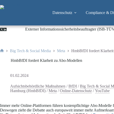
Zum
Inhalt
springen
Datenschutz
Compliance & Dig
Externer Informationssicherheitsbeauftragter (ISB-TÜ
Big Tech & Social Media
Meta
HmbBfDI fordert Klarhei
Start
HmbBfDI fordert Klarheit zu Abo-Modellen
01.02.2024
Aufsichtsbehördliche Maßnahmen
/
BfDI
/
Big Tech & Social M
Hamburg (HmbBfDI)
/
Meta
/
Online-Datenschutz
/
YouTube
Immer mehr Online-Plattformen führen kostenpflichtige Abo-Modelle f
Deswegen zieht die Debatte auch europaweit immer mehr Aufmerksamke