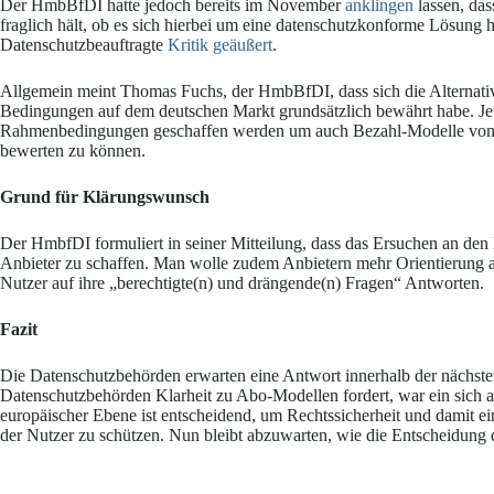
Der HmbBfDI hatte jedoch bereits im November
anklingen
lassen, das
fraglich hält, ob es sich hierbei um eine datenschutzkonforme Lösung h
Datenschutzbeauftragte
Kritik geäußert
.
Allgemein meint Thomas Fuchs, der HmbBfDI, dass sich die Alternat
Bedingungen auf dem deutschen Markt grundsätzlich bewährt habe. Jetz
Rahmenbedingungen geschaffen werden um auch Bezahl-Modelle von g
bewerten zu können.
Grund für Klärungswunsch
Der HmbfDI formuliert in seiner Mitteilung, dass das Ersuchen an den 
Anbieter zu schaffen. Man wolle zudem Anbietern mehr Orientierung a
Nutzer auf ihre „berechtigte(n) und drängende(n) Fragen“ Antworten.
Fazit
Die Datenschutzbehörden erwarten eine Antwort innerhalb der näch
Datenschutzbehörden Klarheit zu Abo-Modellen fordert, war ein sich ab
europäischer Ebene ist entscheidend, um Rechtssicherheit und damit ei
der Nutzer zu schützen. Nun bleibt abzuwarten, wie die Entscheidung