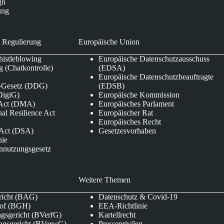
gn
ung
 Regulierung
Europäische Union
istleblowing
Europäische Datenschutzausschuss
 (Chatkontrolle)
(EDSA)
Europäische Datenschutzbeauftragte
e-Gesetz (DDG)
(EDSB)
DigiG)
Europäische Kommission
s Act (DMA)
Europäisches Parlament
nal Resilience Act
Europäischer Rat
Europäisches Recht
s Act (DSA)
Gesetzesvorhaben
nie
nnutzungsgesetz
Weitere Themen
richt (BAG)
Datenschutz & Covid-19
hof (BGH)
EEA-Richtlinie
gsgericht (BVerfG)
Kartellrecht
ngsgericht (BVerwG)
Presseprivileg