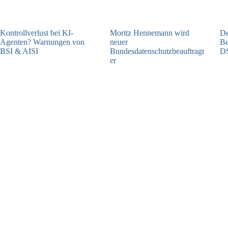
Kontrollverlust bei KI-
Moritz Hennemann wird
De
Agenten? Warnungen von
neuer
Be
BSI & AISI
Bundesdatenschutzbeauftragt
D
er
06.08.2026
05.08.2026