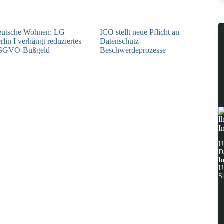
utsche Wohnen: LG
ICO stellt neue Pflicht an
rlin I verhängt reduziertes
Datenschutz-
SGVO-Bußgeld
Beschwerdeprozesse
31.07.2026
24.07.2026
I
I
U
D
I
U
S