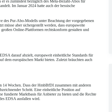
s er es zumindest bezüglich des Meta-Bezahl-Abos für
andelt. Im Januar 2024 hatte auch der hessische
ive des Pur-Abo-Modells unter Beachtung der vorgegebenen
t müsse aber sichergestellt werden, dass europaweite
roßen Online-Plattformen rechtskonform gestalten und
EDSA darauf abzielt, europaweit einheitliche Standards für
uf dem europäischen Markt bieten. Zuletzt bräuchten auch
sten 14 Wochen. Dass der HmbBfDI zusammen mit anderen
zeichnender Schritt. Eine einheitliche Position auf
ne fundierte Marktbasis für Anbieter zu bieten und die Rechte
 des EDSA ausfallen wird.