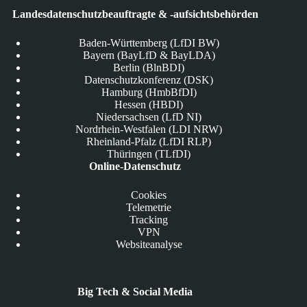
Landesdatenschutzbeauftragte & -aufsichtsbehörden
Baden-Württemberg (LfDI BW)
Bayern (BayLfD & BayLDA)
Berlin (BlnBDI)
Datenschutzkonferenz (DSK)
Hamburg (HmbBfDI)
Hessen (HBDI)
Niedersachsen (LfD NI)
Nordrhein-Westfalen (LDI NRW)
Rheinland-Pfalz (LfDI RLP)
Thüringen (TLfDI)
Online-Datenschutz
Cookies
Telemetrie
Tracking
VPN
Websiteanalyse
Big Tech & Social Media