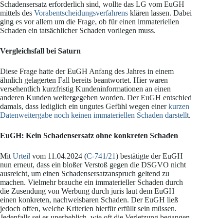
Schadensersatz erforderlich sind, wollte das LG vom EuGH
mittels des
Vorabentscheidungsverfahrens
klären lassen. Dabei
ging es vor allem um die Frage, ob für einen immateriellen
Schaden ein tatsächlicher Schaden vorliegen muss.
Vergleichsfall bei Saturn
Diese Frage hatte der EuGH Anfang des Jahres in einem
ähnlich gelagerten Fall bereits beantwortet. Hier waren
versehentlich kurzfristig Kundeninformationen an einen
anderen Kunden weitergegeben worden. Der EuGH entschied
damals, dass lediglich ein ungutes Gefühl wegen einer
kurzen
Datenweitergabe noch keinen immateriellen Schaden darstellt
.
EuGH: Kein Schadensersatz ohne konkreten Schaden
Mit
Urteil
vom 11.04.2024 (
C-741/21
) bestätigte der EuGH
nun erneut, dass ein bloßer Verstoß gegen die DSGVO nicht
ausreicht, um einen Schadensersatzanspruch geltend zu
machen. Vielmehr brauche ein immaterieller Schaden durch
die Zusendung von Werbung durch juris laut dem EuGH
einen konkreten, nachweisbaren Schaden. Der EuGH ließ
jedoch offen, welche Kriterien hierfür erfüllt sein müssen.
Jedenfalls sei es unerheblich, wie oft die Verletzung begangen