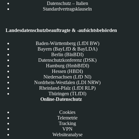
Datenschutz – Italien
Standardvertragsklauseln
Landesdatenschutzbeauftragte & -aufsichtsbehörden
Baden-Württemberg (LfDI BW)
Bayern (BayLfD & BayLDA)
Berlin (BlnBDI)
Datenschutzkonferenz (DSK)
Hamburg (HmbBfDI)
Hessen (HBDI)
Niedersachsen (LfD NI)
Nordrhein-Westfalen (LDI NRW)
Rheinland-Pfalz (LfDI RLP)
Thüringen (TLfDI)
Online-Datenschutz
Cookies
Telemetrie
Tracking
VPN
Websiteanalyse