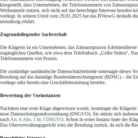
klargestellt, dass Unternehmen, die Telefonnummern von Zahnarztprax
Werbeanrufe nutzen, sich nicht auf das berechtigte Interesse berufen
vorliegt. In seinem Urteil vom 29.01.2025 hat das BVerwG deshalb di
unzulässig erklärt.
Zugrundeliegender Sachverhalt
Die Klägerin ist ein Unternehmen, das Zahnarztpraxen Edelmetallreste
zugänglichen Quellen, wie etwa dem Telefonbuch „Gelbe Seiten“, Na
Telefonnummern von Praxen.
Die zuständige saarländische Datenschutzbehörde untersagte dieses Ver
Berufung auf das damalige Bundesdatenschutzgesetz (BDSG) – die Einst
vorliege oder bereits eine Geschäftsbeziehung bestehe.
Bewertung der Vorinstanzen
Nachdem eine erste Klage abgewiesen wurde, beantragte die Klägerin 
neue Datenschutzgrundverordnung (DSGVO). Sie stützte sich insbesond
nach
Art. 6 Abs. 1 lit. f DSGVO
. Schon in erster Instanz hatte der Kl
Das Oberverwaltungsgericht wies die Berufung zurück, da sich die Rec
Berechtigtes Interesse