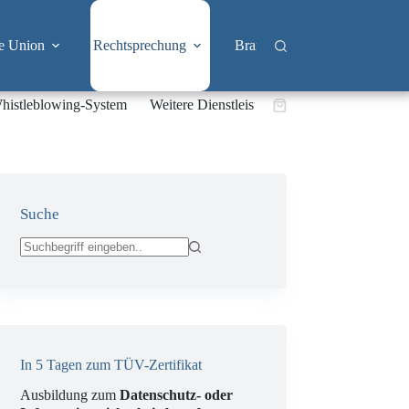
e Union
Rechtsprechung
Branchen
Big Tech & 
histleblowing-System
Weitere Dienstleistungen
Warenkorb
Suche
Keine
Ergebnisse
In 5 Tagen zum TÜV-Zertifikat
Ausbildung zum
Datenschutz- oder