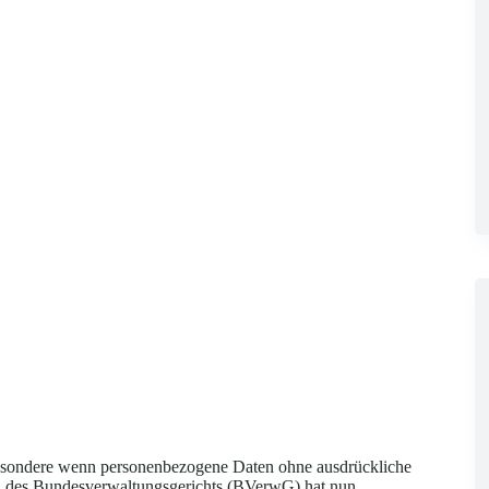
besondere wenn personenbezogene Daten ohne ausdrückliche
eil des Bundesverwaltungsgerichts (BVerwG) hat nun