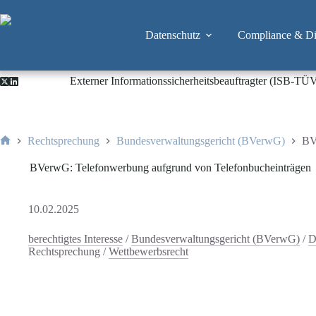
Zum
Inhalt
springen
Datenschutz
Compliance & Dig
Externer Informationssicherheitsbeauftragter (ISB-TÜ
Rechtsprechung
Bundesverwaltungsgericht (BVerwG)
BV
Start
BVerwG: Telefonwerbung aufgrund von Telefonbucheinträgen
10.02.2025
berechtigtes Interesse
/
Bundesverwaltungsgericht (BVerwG)
/
D
Rechtsprechung
/
Wettbewerbsrecht