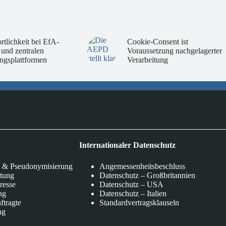
rtlichkeit bei EfA-
Cookie-Consent ist
 und zentralen
Voraussetzung nachgelagerter
ngsplattformen
Verarbeitung
Internationaler Datenschutz
 & Pseudonymisierung
Angemessenheitsbeschluss
itung
Datenschutz – Großbritannien
eresse
Datenschutz – USA
ng
Datenschutz – Italien
ftragte
Standardvertragsklauseln
ng