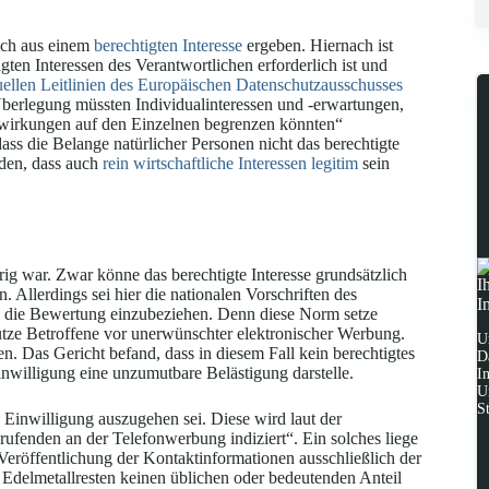
ich aus einem
berechtigten Interesse
ergeben. Hiernach ist
ten Interessen des Verantwortlichen erforderlich ist und
uellen Leitlinien des Europäischen Datenschutzausschusses
 Überlegung müssten Individualinteressen und -erwartungen,
swirkungen auf den Einzelnen begrenzen könnten“
die Belange natürlicher Personen nicht das berechtigte
den, dass auch
rein wirtschaftliche Interessen legitim
sein
ig war. Zwar könne das berechtigte Interesse grundsätzlich
I
Allerdings sei hier die nationalen Vorschriften des
I
die Bewertung einzubeziehen. Denn diese Norm setze
ütze Betroffene vor unerwünschter elektronischer Werbung.
U
. Das Gericht befand, dass in diesem Fall kein berechtigtes
D
nwilligung eine unzumutbare Belästigung darstelle.
I
U
S
inwilligung auszugehen sei. Diese wird laut der
ufenden an der Telefonwerbung indiziert“. Ein solches liege
 Veröffentlichung der Kontaktinformationen ausschließlich der
Edelmetallresten keinen üblichen oder bedeutenden Anteil