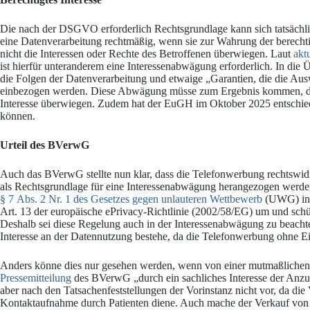
Die nach der DSGVO erforderlich Rechtsgrundlage kann sich tatsächl
eine Datenverarbeitung rechtmäßig, wenn sie zur Wahrung der berechtig
nicht die Interessen oder Rechte des Betroffenen überwiegen. Laut
akt
ist hierfür unteranderem eine Interessenabwägung erforderlich. In die
die Folgen der Datenverarbeitung und etwaige „Garantien, die die Au
einbezogen werden. Diese Abwägung müsse zum Ergebnis kommen, dass 
Interesse überwiegen. Zudem hat der EuGH im Oktober 2025 entschie
können.
Urteil des BVerwG
Auch das BVerwG stellte nun klar, dass die Telefonwerbung rechtswidr
als Rechtsgrundlage für eine Interessenabwägung herangezogen werden. 
§ 7 Abs. 2 Nr. 1 des Gesetzes gegen unlauteren Wettbewerb
(UWG) in 
Art. 13 der europäische ePrivacy-Richtlinie (2002/58/EG) um und sch
Deshalb sei diese Regelung auch in der Interessenabwägung zu beachten
Interesse an der Datennutzung bestehe, da die Telefonwerbung ohne Ei
Anders könne dies nur gesehen werden, wenn von einer mutmaßlichen E
Pressemitteilung
des BVerwG „durch ein sachliches Interesse der Anzur
aber nach den Tatsachenfeststellungen der Vorinstanz nicht vor, da die
Kontaktaufnahme durch Patienten diene. Auch mache der Verkauf von 