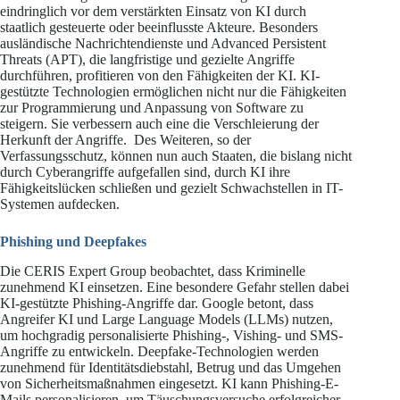
eindringlich vor dem verstärkten Einsatz von KI durch
staatlich gesteuerte oder beeinflusste Akteure. Besonders
ausländische Nachrichtendienste und Advanced Persistent
Threats (APT), die langfristige und gezielte Angriffe
durchführen, profitieren von den Fähigkeiten der KI. KI-
gestützte Technologien ermöglichen nicht nur die Fähigkeiten
zur Programmierung und Anpassung von Software zu
steigern. Sie verbessern auch eine die Verschleierung der
Herkunft der Angriffe. Des Weiteren, so der
Verfassungsschutz, können nun auch Staaten, die bislang nicht
durch Cyberangriffe aufgefallen sind, durch KI ihre
Fähigkeitslücken schließen und gezielt Schwachstellen in IT-
Systemen aufdecken.
Phishing und Deepfakes
Die CERIS Expert Group beobachtet, dass Kriminelle
zunehmend KI einsetzen. Eine besondere Gefahr stellen dabei
KI-gestützte Phishing-Angriffe dar. Google betont, dass
Angreifer KI und Large Language Models (LLMs) nutzen,
um hochgradig personalisierte Phishing-, Vishing- und SMS-
Angriffe zu entwickeln. Deepfake-Technologien werden
zunehmend für Identitätsdiebstahl, Betrug und das Umgehen
von Sicherheitsmaßnahmen eingesetzt. KI kann Phishing-E-
Mails personalisieren, um Täuschungsversuche erfolgreicher