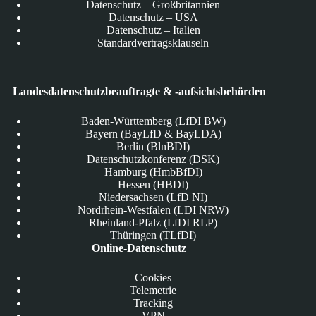
Datenschutz – Großbritannien
Datenschutz – USA
Datenschutz – Italien
Standardvertragsklauseln
Landesdatenschutzbeauftragte & -aufsichtsbehörden
Baden-Württemberg (LfDI BW)
Bayern (BayLfD & BayLDA)
Berlin (BlnBDI)
Datenschutzkonferenz (DSK)
Hamburg (HmbBfDI)
Hessen (HBDI)
Niedersachsen (LfD NI)
Nordrhein-Westfalen (LDI NRW)
Rheinland-Pfalz (LfDI RLP)
Thüringen (TLfDI)
Online-Datenschutz
Cookies
Telemetrie
Tracking
VPN