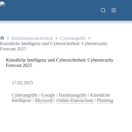
Zum
Inhalt
springen
Informationssicherheit
Cyberangriffe
Start
Künstliche Intelligenz und Cybersicherheit: Cybersecurity
Forecast 2025
Künstliche Intelligenz und Cybersicherheit: Cybersecurity
Forecast 2025
17.02.2025
Cyberangriffe
/
Google
/
Hackerangriffe
/
Künstliche
Intelligenz
/
Microsoft
/
Online-Datenschutz
/
Phishing