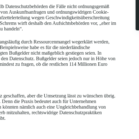
alb Datenschutzbehörden die Fälle nicht ordnungsgemäß
ng von Auskunftsanfragen und ordnungswidrigen Cookie-
trafzettelerteilung wegen Geschwindigkeitsüberschreitung
 Schrems wirft deshalb den Aufsichtsbehörden vor, „eher im
zu handeln“.
angsläufig durch Ressourcenmangel wegerklärt werden,
eispielsweise habe es für die niederländische
en Bußgelder nicht maßgeblich gestiegen seien. In
 den Datenschutz. Bußgelder seien jedoch nur in Höhe von
indest zu fragen, ob die restlichen 114 Millionen Euro
 geschaffen, aber die Umsetzung lässt zu wünschen übrig.
d. Denn die Praxis bedeutet auch für Unternehmen
en könnten nämlich auch eine Ungleichbehandlung von
 mitzuhalten, rechtswidrige Datenschutzpraktiken
bt.