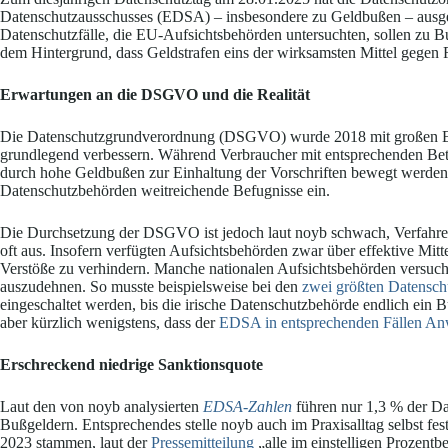
Datenschutzausschusses (EDSA) – insbesondere zu Geldbußen – ausge
Datenschutzfälle, die EU-Aufsichtsbehörden untersuchten, sollen zu B
dem Hintergrund, dass Geldstrafen eins der wirksamsten Mittel gegen R
Erwartungen an die DSGVO und die Realität
Die Datenschutzgrundverordnung (DSGVO) wurde 2018 mit großen Erwa
grundlegend verbessern. Während Verbraucher mit entsprechenden Betr
durch hohe Geldbußen zur Einhaltung der Vorschriften bewegt werde
Datenschutzbehörden weitreichende Befugnisse ein.
Die Durchsetzung der DSGVO ist jedoch laut noyb schwach, Verfahren 
oft aus. Insofern verfügten Aufsichtsbehörden zwar über effektive Mitte
Verstöße zu verhindern. Manche nationalen Aufsichtsbehörden versuc
auszudehnen. So musste beispielsweise bei den
zwei größten
Datensch
eingeschaltet werden, bis die irische Datenschutzbehörde endlich ein
aber kürzlich wenigstens, dass der
EDSA in entsprechenden Fällen Anw
Erschreckend niedrige Sanktionsquote
Laut den von noyb analysierten
EDSA-Zahlen
führen nur 1,3 % der Da
Bußgeldern. Entsprechendes stelle noyb auch im Praxisalltag selbst fes
2023 stammen, laut der
Pressemitteilung
„alle im einstelligen Prozentb