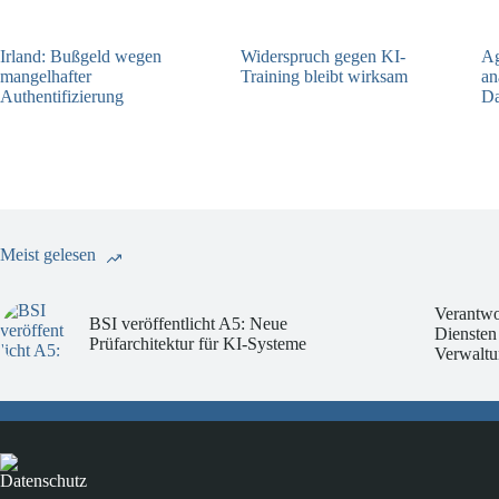
Irland: Bußgeld wegen
Widerspruch gegen KI-
Ag
mangelhafter
Training bleibt wirksam
an
Authentifizierung
Da
05.08.2026
07.08.2026
Meist gelesen
Verantwo
BSI veröffentlicht A5: Neue
Diensten
Prüfarchitektur für KI-Systeme
Verwaltu
Datenschutz