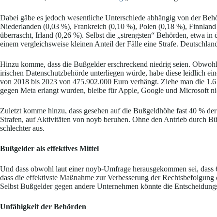
Dabei gäbe es jedoch wesentliche Unterschiede abhängig von der Behö
Niederlanden (0,03 %), Frankreich (0,10 %), Polen (0,18 %), Finnlan
überrascht, Irland (0,26 %). Selbst die „strengsten“ Behörden, etwa in
einem vergleichsweise kleinen Anteil der Fälle eine Strafe. Deutschland
Hinzu komme, dass die Bußgelder erschreckend niedrig seien. Obwohl 
irischen Datenschutzbehörde unterliegen würde, habe diese leidlich ei
von 2018 bis 2023 von 475.902.000 Euro verhängt. Ziehe man die 1.6 M
gegen Meta erlangt wurden, bleibe für Apple, Google und Microsoft nic
Zuletzt komme hinzu, dass gesehen auf die Bußgeldhöhe fast 40 % de
Strafen, auf Aktivitäten von noyb beruhen. Ohne den Antrieb durch Bür
schlechter aus.
Bußgelder als effektives Mittel
Und dass obwohl laut einer noyb-Umfrage herausgekommen sei, dass 6
dass die effektivste Maßnahme zur Verbesserung der Rechtsbefolgung
Selbst Bußgelder gegen andere Unternehmen könnte die Entscheidungs
Unfähigkeit der Behörden