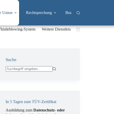
e Union
Rechtsprechung
Branchen
Big Tech & 
histleblowing-System
Weitere Dienstleistungen
Warenkorb
Suche
Keine
Ergebnisse
In 5 Tagen zum TÜV-Zertifikat
Ausbildung zum
Datenschutz- oder