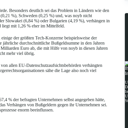
rde. Besonders deutlich sei das Problem in Ländern wie den
d (0,21 %), Schweden (0,25 %) und, was noyb nicht
 der Slowakei (6,84 %) oder Bulgarien (4,19 %), verhängen in
 liegt mit 1,26 % eher im Mittelfeld.
einige der größten Tech-Konzerne beispielsweise der
ne jährliche durchschnittliche Bußgeldsumme in den Jahren
illiarden Euro ab, die mit Hilfe von noyb in diesen Jahren
ht mehr viel übrig.
r von allen EU-Datenschutzaufsichtsbehörden verhängten
I
gerrechtsorganisationen sähe die Lage also noch viel
I
U
D
I
U
7,4 % der befragten Unternehmen selbst angegeben hätte,
S
 das Verhängen von Bußgeldern gegen ihr Unternehmen sei.
prozesse enorm beeinflussen.