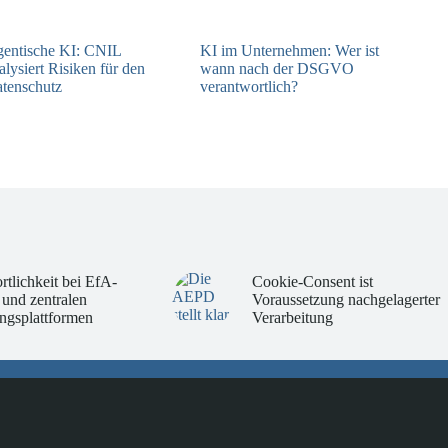
entische KI: CNIL
KI im Unternehmen: Wer ist
alysiert Risiken für den
wann nach der DSGVO
tenschutz
verantwortlich?
04.08.2026
04.08.2026
rtlichkeit bei EfA-
Cookie-Consent ist
 und zentralen
Voraussetzung nachgelagerter
ngsplattformen
Verarbeitung