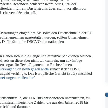
wertet. Besonders bemerkenswert: Nur 1,3 % der
ußgeldern führen. Das Ergebnis überrascht, vor allem vor
echtsverstöße sein soll.
rtungen eingeführt. Sie sollte den Datenschutz in der EU
offenenrechten ausgestattet wurden, sollten Unternehmen
n. Dafür räumt die DSGVO den nationalen
ziehen sich in die Länge und effektive Sanktionen bleiben
l, setzten diese aber nicht wirksam ein, um zukünftige
hen sogar, für Tech-Giganten den Rechtsrahmen
utzklagen von noyb gegen Meta
zunächst der EDSA
 Bußgeld verhängte. Das Europäische Gericht (EuG) entschied
eisungen erteilen darf
.
tenschutzfälle, die EU-Aufsichtsbehörden untersuchten, zu
t. Insgesamt liegen die Zahlen, die aus den Jahren 2018 bis
ereich“ und darunter.