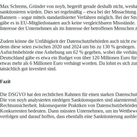
Max Schrems, Gründer von noyb, begreift gerade deshalb nicht, wesh
sanktionieren würden. Dies sei regelmäßig – etwa bei der Missachtu
Bannern – sogar mittels standardisierter Verfahren möglich. Bei der S
gäbe es in EU-Mitgliedsstaaten auch keine vergleichbaren Missstände.
Interesse der Unternehmen als im Interesse der betroffenen Menschen 
Zudem könne die Unfähigkeit der Datenschutzbehörden auch nicht zw
denn diese seien zwischen 2020 und 2024 um bis zu 130 % gestiegen. B
Aufsichtsbehörde eine Anhebung um 62 % gegeben, wobei die verhängt
Deutschland gäbe es etwa ein Budget von über 120 Millionen Euro für
etwas mehr als 6 Millionen Euro verhängt worden. Da lohnt es sich zum
tatsächlich gut investiert sind.
Fazit
Die DSGVO hat den rechtlichen Rahmen für einen starken Datenschutz
Die von noyb analysierten niedrigen Sanktionsquoten sind alarmieren
Rechtsunsicherheit. Inkonsequente Praktiken von Datenschutzbehörd
Konkurrenten bedeuten. Dann müssten Unternehmen, um im Wettbewerb
verfolgen und darauf hoffen, dass ebenfalls eine Sanktionierung ausblei