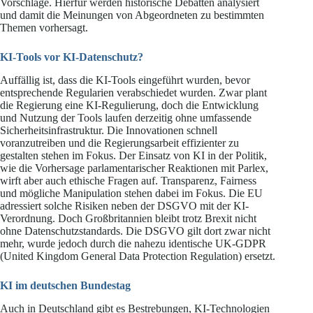
Vorschläge. Hierfür werden historische Debatten analysiert
und damit die Meinungen von Abgeordneten zu bestimmten
Themen vorhersagt.
KI-Tools vor KI-Datenschutz?
Auffällig ist, dass die KI-Tools eingeführt wurden, bevor
entsprechende Regularien verabschiedet wurden. Zwar plant
die Regierung eine KI-Regulierung, doch die Entwicklung
und Nutzung der Tools laufen derzeitig ohne umfassende
Sicherheitsinfrastruktur. Die Innovationen schnell
voranzutreiben und die Regierungsarbeit effizienter zu
gestalten stehen im Fokus. Der Einsatz von KI in der Politik,
wie die Vorhersage parlamentarischer Reaktionen mit Parlex,
wirft aber auch ethische Fragen auf. Transparenz, Fairness
und mögliche Manipulation stehen dabei im Fokus. Die EU
adressiert solche Risiken neben der DSGVO mit der KI-
Verordnung. Doch Großbritannien bleibt trotz Brexit nicht
ohne Datenschutzstandards. Die DSGVO gilt dort zwar nicht
mehr, wurde jedoch durch die nahezu identische UK-GDPR
(United Kingdom General Data Protection Regulation) ersetzt.
KI im deutschen Bundestag
Auch in Deutschland gibt es Bestrebungen, KI-Technologien