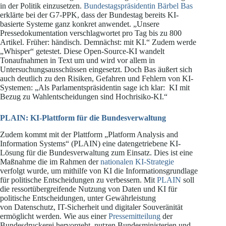
in der Politik einzusetzen.
Bundestagspräsidentin Bärbel Bas
erklärte bei der G7-PPK, dass der Bundestag bereits KI-
basierte Systeme ganz konkret anwendet. „Unsere
Pressedokumentation verschlagwortet pro Tag bis zu 800
Artikel. Früher: händisch. Demnächst: mit KI.“ Zudem werde
„Whisper“ getestet. Diese Open-Source-KI wandelt
Tonaufnahmen in Text um und wird vor allem in
Untersuchungsausschüssen eingesetzt. Doch Bas äußert sich
auch deutlich zu den Risiken, Gefahren und Fehlern von KI-
Systemen: „Als Parlamentspräsidentin sage ich klar: KI mit
Bezug zu Wahlentscheidungen sind Hochrisiko-KI.“
PLAIN: KI-Plattform für die Bundesverwaltung
Zudem kommt mit der Plattform „Platform Analysis and
Information Systems“ (PLAIN) eine datengetriebene KI-
Lösung für die Bundesverwaltung zum Einsatz. Dies ist eine
Maßnahme die im Rahmen der
nationalen KI-Strategie
verfolgt wurde, um mithilfe von KI die Informationsgrundlage
für politische Entscheidungen zu verbessern. Mit
PLAIN
soll
die ressortübergreifende Nutzung von Daten und KI für
politische Entscheidungen, unter Gewährleistung
von Datenschutz, IT-Sicherheit und digitaler Souveränität
ermöglicht werden. Wie aus einer
Pressemitteilung
der
Bundesdruckerei hervorgeht, nutzen Bundesministerien und