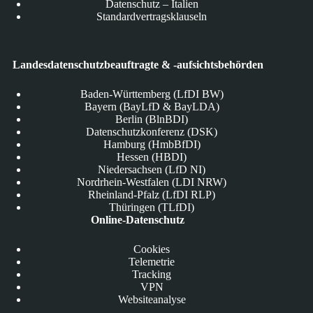
Datenschutz – Italien
Standardvertragsklauseln
Landesdatenschutzbeauftragte & -aufsichtsbehörden
Baden-Württemberg (LfDI BW)
Bayern (BayLfD & BayLDA)
Berlin (BlnBDI)
Datenschutzkonferenz (DSK)
Hamburg (HmbBfDI)
Hessen (HBDI)
Niedersachsen (LfD NI)
Nordrhein-Westfalen (LDI NRW)
Rheinland-Pfalz (LfDI RLP)
Thüringen (TLfDI)
Online-Datenschutz
Cookies
Telemetrie
Tracking
VPN
Websiteanalyse