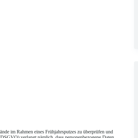
tände im Rahmen eines Frühjahrsputzes zu überprüfen und
g (DSGVO) verlangt nämlich, dass personenbezogene Daten