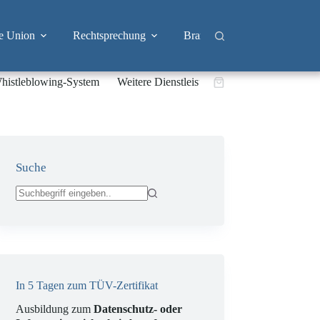
e Union
Rechtsprechung
Branchen
Big Tech & 
histleblowing-System
Weitere Dienstleistungen
Warenkorb
Suche
Keine
Ergebnisse
In 5 Tagen zum TÜV-Zertifikat
Ausbildung zum
Datenschutz- oder