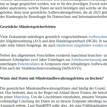
nur so lange gespeichert werden, wie es für den jeweiligen Zweck notw
daher analysieren, welche Daten sie noch benötigen und welche sie lös
geboten, denn neue gesetzliche Aufbewahrungsfristen, die ab 2025 gel
der Hamburgische Beauftragte für Datenschutz und Informationsfreihei
Gesetzliche Mindestspeicherfristen
Viele Dokumente unterliegen gesetzlich vorgeschriebenen
Aufbewahrun
der Abgabenordnung (AO) und dem Handelsgesetzbuch (HGB). Je nach 
oder zehn Jahren festgelegt, die auch
mindestens eingehalten werden 
Neben den allgemeinen Vorschriften existieren manchmal branchen- un
müssen Arbeitgeber zwei Jahre Unterlagen zur
Arbeitszeiterfassung
und
unterliegen
Patientendaten
in Arztpraxen einer zehnjährigen Aufbewahru
Frist nach der Strahlenschutzverordnung (StrlSchVO).
Wann sind Daten mit Mindestaufbewahrungsfristen zu löschen?
Die gesetzlichen Mindestaufbewahrungsfristen sind häufig der Grund, 
ist. Das bedeutet, dass in der Regel mit Ablauf dieser Fristen, die be
in seiner
Mitteilung
. Um die Löschfristen einzuhalten, müssten Verant
vollständige Löschung der Daten sei zu diesem Zeitpunkt allerdings no
Anspruch nehme. Laut HamBfDI sollte aber „bis zum Frühlingsbeginn 