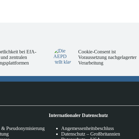
04.08.2026
04.08.2026
rtlichkeit bei EfA-
Cookie-Consent ist
 und zentralen
Voraussetzung nachgelagerter
ngsplattformen
Verarbeitung
Internationaler Datenschutz
 & Pseudonymisierung
Angemessenheitsbeschluss
itung
Datenschutz – Großbritannien