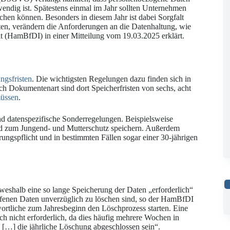
endig ist. Spätestens einmal im Jahr sollten Unternehmen
chen können. Besonders in diesem Jahr ist dabei Sorgfalt
ten, verändern die Anforderungen an die Datenhaltung, wie
t (HamBfDI) in einer Mitteilung vom 19.03.2025 erklärt.
gsfristen
. Die wichtigsten Regelungen dazu finden sich in
Dokumentenart sind dort Speicherfristen von sechs, acht
müssen
.
d datenspezifische Sonderregelungen. Beispielsweise
 zum Jungend- und Mutterschutz speichern. Außerdem
ngspflicht und in bestimmten Fällen sogar einer 30-jährigen
weshalb eine so lange Speicherung der Daten „erforderlich“
troffenen Daten unverzüglich zu löschen sind, so der HamBfDI
wortliche zum Jahresbeginn den Löschprozess starten. Eine
ch nicht erforderlich, da dies häufig mehrere Wochen in
[…] die jährliche Löschung abgeschlossen sein“.