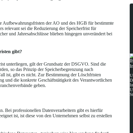
ge Aufbewahrungsfristen der AO und des HGB für bestimmte
 relevant sei die Reduzierung der Speicherfrist für
cher und Jahresabschlüsse blieben hingegen unverändert bei
isten gibt?
I
ist unterliegen, gilt der Grundsatz der DSGVO. Sind die
I
erden, so das Prinzip der Speicherbegrenzung nach
all ist, gibt es nicht. Zur Bestimmung der Löschfristen
U
g und die konkrete Geschäftstätigkeit des Verantwortlichen
D
I
 Branchenverbände geben.
U
S
. Bei professionellen Datenverarbeitern gibt es hierfür
eeignet ist, ist diese von den Unternehmen selbst zu erstellen