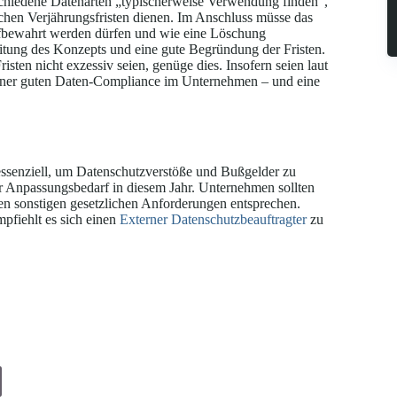
schiedene Datenarten „typischerweise Verwendung finden“,
ichen Verjährungsfristen dienen. Im Anschluss müsse das
fbewahrt werden dürfen und wie eine Löschung
eitung des Konzepts und eine gute Begründung der Fristen.
sten nicht exzessiv seien, genüge dies. Insofern seien laut
er guten Daten-Compliance im Unternehmen – und eine
ssenziell, um Datenschutzverstöße und Bußgelder zu
r Anpassungsbedarf in diesem Jahr. Unternehmen sollten
den sonstigen gesetzlichen Anforderungen entsprechen.
pfiehlt es sich einen
Externer Datenschutzbeauftragter
zu