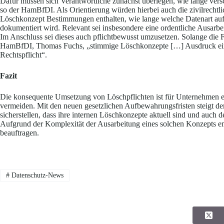
Dafür müssen sich Verantwortliche zunächst überlegen, wie lange ver
so der HamBfDI. Als Orientierung würden hierbei auch die zivilrechtl
Löschkonzept Bestimmungen enthalten, wie lange welche Datenart au
dokumentiert wird. Relevant sei insbesondere eine ordentliche Ausarb
Im Anschluss sei dieses auch pflichtbewusst umzusetzen. Solange die Fri
HamBfDI, Thomas Fuchs, „stimmige Löschkonzepte […] Ausdruck ein
Rechtspflicht“.
Fazit
Die konsequente Umsetzung von Löschpflichten ist für Unternehmen e
vermeiden. Mit den neuen gesetzlichen Aufbewahrungsfristen steigt de
sicherstellen, dass ihre internen Löschkonzepte aktuell sind und auch 
Aufgrund der Komplexität der Ausarbeitung eines solchen Konzepts em
beauftragen.
#
Datenschutz-News