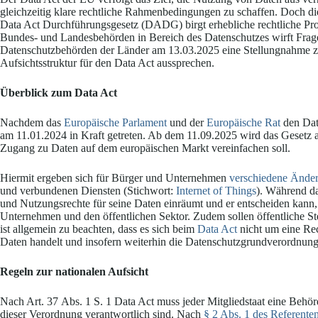
gleichzeitig klare rechtliche Rahmenbedingungen zu schaffen. Doch d
Data Act Durchführungsgesetz (DADG) birgt erhebliche rechtliche Pro
Bundes- und Landesbehörden in Bereich des Datenschutzes wirft Frag
Datenschutzbehörden der Länder am 13.03.2025 eine Stellungnahme z
Aufsichtsstruktur für den Data Act aussprechen.
Überblick zum Data Act
Nachdem das
Europäische Parlament
und der
Europäische Rat
den Dat
am 11.01.2024 in Kraft getreten. Ab dem 11.09.2025 wird das Gesetz a
Zugang zu Daten auf dem europäischen Markt vereinfachen soll.
Hiermit ergeben sich für Bürger und Unternehmen
verschiedene Ände
und verbundenen Diensten (Stichwort:
Internet of Things
). Während d
und Nutzungsrechte für seine Daten einräumt und er entscheiden kann, w
Unternehmen und den öffentlichen Sektor. Zudem sollen öffentliche Ste
ist allgemein zu beachten, dass es sich beim
Data Act
nicht um eine Re
Daten handelt und insofern weiterhin die Datenschutzgrundverordnun
Regeln zur nationalen Aufsicht
Nach Art. 37 Abs. 1 S. 1 Data Act muss jeder Mitgliedstaat eine Beh
dieser Verordnung verantwortlich sind. Nach
§ 2 Abs. 1 des Referent