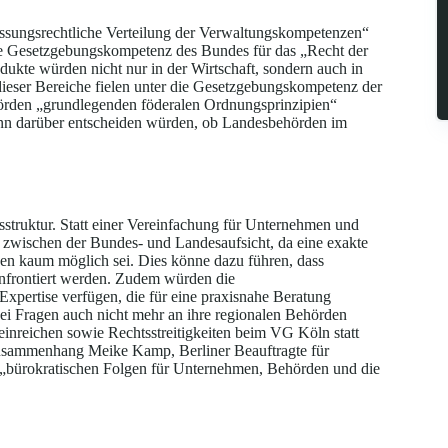
assungsrechtliche Verteilung der Verwaltungskompetenzen“
die Gesetzgebungskompetenz des Bundes für das „Recht der
ukte würden nicht nur in der Wirtschaft, sondern auch in
ieser Bereiche fielen unter die Gesetzgebungskompetenz der
örden „grundlegenden föderalen Ordnungsprinzipien“
ann darüber entscheiden würden, ob Landesbehörden im
tsstruktur. Statt einer Vereinfachung für Unternehmen und
n zwischen der Bundes- und Landesaufsicht, da eine exakte
n kaum möglich sei. Dies könne dazu führen, dass
nfrontiert werden. Zudem würden die
xpertise verfügen, die für eine praxisnahe Beratung
bei Fragen auch nicht mehr an ihre regionalen Behörden
nreichen sowie Rechtsstreitigkeiten beim VG Köln statt
 Zusammenhang Meike Kamp, Berliner Beauftragte für
 „bürokratischen Folgen für Unternehmen, Behörden und die