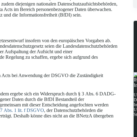
n zudem diejenigen nationalen Datenschutzaufsichtsbehörden,
ata Acts im Bereich personenbezogener Daten überwachen.
und die Informationsfreiheit (BfDI) sein.
etzesentwurf insofern von den europäischen Vorgaben ab.
andesdatenschutzgesetz seien die Landesdatenschutzbehörden
ner Aufspaltung der Aufsicht und einer
nde Regelung zu schaffen, ergebe sich aufgrund des
ata Acts bei Anwendung der DSGVO die Zuständigkeit
I
I
Zudem ergebe sich ein Widerspruch durch § 3 Abs. 6 DADG-
U
gener Daten durch die BfDI Bestandteil der
D
 gemeinsam mit dieser Entscheidung angefochten werden
I
U
57 Abs. 1 lit. f DSGVO
, der Datenschutzbehörden die
S
rträgt. Deshalb könne dies nicht an die BNetzA übergeben