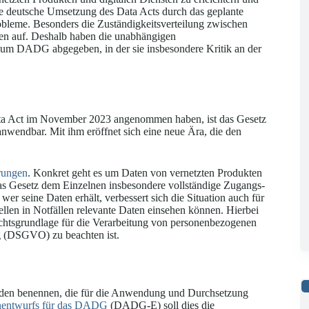
ie deutsche Umsetzung des Data Acts durch das geplante
bleme. Besonders die Zuständigkeitsverteilung zwischen
en auf. Deshalb haben die unabhängigen
um DADG abgegeben, in der sie insbesondere Kritik an der
a Act im November 2023 angenommen haben, ist das Gesetz
nwendbar. Mit ihm eröffnet sich eine neue Ära, die den
rungen
. Konkret geht es um Daten von vernetzten Produkten
as Gesetz dem Einzelnen insbesondere vollständige Zugangs-
er seine Daten erhält, verbessert sich die Situation auch für
llen in Notfällen relevante Daten einsehen können. Hierbei
chtsgrundlage für die Verarbeitung von personenbezogenen
g (DSGVO) zu beachten ist.
örden benennen, die für die Anwendung und Durchsetzung
enentwurfs für das DADG
(DADG-E) soll dies die