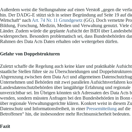
Außerdem weist die Stellungnahme auf einen Verstoß „gegen die verf
hin. Der DADG-E stützt sich in seiner Begründung auf Seite 19 auf 
Wirtschaft“ nach
Art. 74 Nr. 11 Grundgesetz
(GG). Doch vernetzte Prod
Bildung, Forschung, Medizin, Medien und Verwaltung genutzt. Viele d
Länder. Zudem würde die geplante Aufsicht der BfDI über Landesbeh
widersprechen. Besonders problematisch sei, dass Bundesbehörden d
Rahmen des Data Acts Daten erhalten oder weitergeben dürfen.
Gefahr von Doppelstrukturen
Zuletzt schaffe die Regelung auch keine klare und praktikable Aufsich
staatliche Stellen führe sie zu Überschneidungen und Doppelstrukture
Abgrenzung zwischen dem Data Act und allgemeinen Datenschutzfrage
Unternehmen und Behörden mit zwei parallelen Aufsichtsverfahren ko
Landesdatenschutzbehörden über langjährige Erfahrung und regionale E
unverzichtbar sei. Im Übrigen könnten sich Adressaten des Data Acts 
wenden, sondern müssten Anfragen bei den Bundesbehörden in Bonn ei
über regionale Verwaltungsgerichte klären. Konkret weist in diesem
Datenschutz und Informationsfreiheit, in einer
Pressemitteilung
auf die
Betroffenen“ hin, die insbesondere mehr Rechtsunsicherheit bedeuten.
Fazit