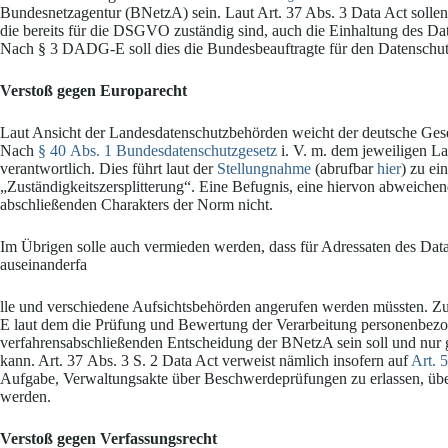
Bundesnetzagentur (BNetzA) sein. Laut Art. 37 Abs. 3 Data Act solle
die bereits für die DSGVO zuständig sind, auch die Einhaltung des D
Nach § 3 DADG-E soll dies die Bundesbeauftragte für den Datenschutz 
Verstoß gegen Europarecht
Laut Ansicht der Landesdatenschutzbehörden weicht der deutsche Ges
Nach
§ 40 Abs. 1 Bundesdatenschutzgesetz
i. V. m. dem jeweiligen L
verantwortlich. Dies führt laut der
Stellungnahme
(abrufbar
hier
) zu ei
„Zuständigkeitszersplitterung“. Eine Befugnis, eine hiervon abweiche
abschließenden Charakters der Norm nicht.
Im Übrigen solle auch vermieden werden, dass für Adressaten des D
auseinanderfa
lle und verschiedene Aufsichtsbehörden angerufen werden müssten. 
E laut dem die Prüfung und Bewertung der Verarbeitung personenbezo
verfahrensabschließenden Entscheidung der BNetzA sein soll und nur
kann. Art. 37 Abs. 3 S. 2 Data Act verweist nämlich insofern auf
Art. 
Aufgabe, Verwaltungsakte über Beschwerdeprüfungen zu erlassen, übe
werden.
Verstoß gegen Verfassungsrecht