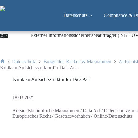
Zum
Inhalt
springen
Datenschutz
Compliance & Dig
Externer Informationssicherheitsbeauftragter (ISB-TÜ
Datenschutz
Bußgelder, Risiken & Maßnahmen
Aufsicht
Start
Kritik an Aufsichtsstruktur für Data Act
Kritik an Aufsichtsstruktur für Data Act
18.03.2025
Aufsichtsbehördliche Maßnahmen
/
Data Act
/
Datenschutzgru
Europäisches Recht
/
Gesetzesvorhaben
/
Online-Datenschutz