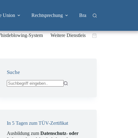
e Union
Rechtsprechung
Branchen
Big Tech & 
histleblowing-System
Weitere Dienstleistungen
Warenkorb
Suche
Keine
Ergebnisse
In 5 Tagen zum TÜV-Zertifikat
Ausbildung zum
Datenschutz- oder