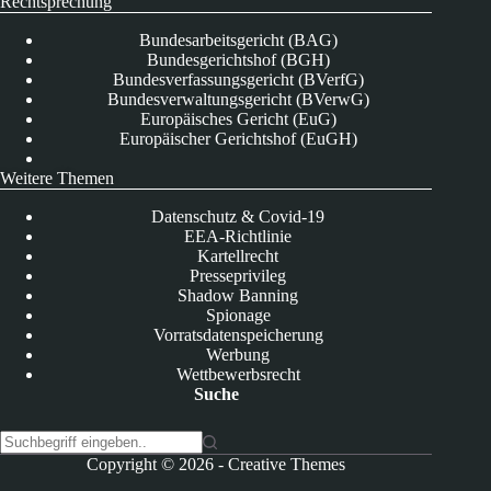
Rechtsprechung
Bundesarbeitsgericht (BAG)
Bundesgerichtshof (BGH)
Bundesverfassungsgericht (BVerfG)
Bundesverwaltungsgericht (BVerwG)
Europäisches Gericht (EuG)
Europäischer Gerichtshof (EuGH)
Weitere Themen
Datenschutz & Covid-19
EEA-Richtlinie
Kartellrecht
Presseprivileg
Shadow Banning
Spionage
Vorratsdatenspeicherung
Werbung
Wettbewerbsrecht
Suche
K
Copyright © 2026 -
Creative Themes
e