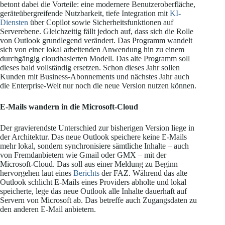
betont dabei die Vorteile: eine modernere Benutzeroberfläche,
geräteübergreifende Nutzbarkeit, tiefe Integration mit
KI-
Diensten
über Copilot sowie Sicherheitsfunktionen auf
Serverebene. Gleichzeitig fällt jedoch auf, dass sich die Rolle
von Outlook grundlegend verändert. Das Programm wandelt
sich von einer lokal arbeitenden Anwendung hin zu einem
durchgängig cloudbasierten Modell. Das alte Programm soll
dieses bald vollständig ersetzen. Schon dieses Jahr sollen
Kunden mit Business-Abonnements und nächstes Jahr auch
die Enterprise-Welt nur noch die neue Version nutzen können.
E-Mails wandern in die Microsoft-Cloud
Der gravierendste Unterschied zur bisherigen Version liege in
der Architektur. Das neue Outlook speichere keine E-Mails
mehr lokal, sondern synchronisiere sämtliche Inhalte – auch
von Fremdanbietern wie Gmail oder GMX – mit der
Microsoft-Cloud. Das soll aus einer Meldung zu Beginn
hervorgehen laut eines
Berichts
der FAZ. Während das alte
Outlook schlicht E-Mails eines Providers abholte und lokal
speicherte, lege das neue Outlook alle Inhalte dauerhaft auf
Servern von Microsoft ab. Das betreffe auch Zugangsdaten zu
den anderen E-Mail anbietern.