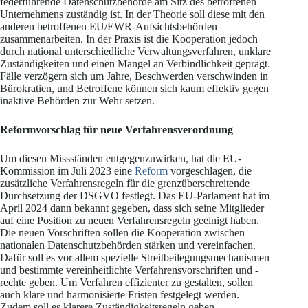
federführende Datenschutzbehörde am Sitz des betroffenen
Unternehmens zuständig ist. In der Theorie soll diese mit den
anderen betroffenen EU/EWR-Aufsichtsbehörden
zusammenarbeiten. In der Praxis ist die Kooperation jedoch
durch national unterschiedliche Verwaltungsverfahren, unklare
Zuständigkeiten und einen Mangel an Verbindlichkeit geprägt.
Fälle verzögern sich um Jahre, Beschwerden verschwinden in
Bürokratien, und Betroffene können sich kaum effektiv gegen
inaktive Behörden zur Wehr setzen.
Reformvorschlag für neue Verfahrensverordnung
Um diesen Missständen entgegenzuwirken, hat die EU-
Kommission im Juli 2023 eine
Reform
vorgeschlagen, die
zusätzliche Verfahrensregeln für die grenzüberschreitende
Durchsetzung der DSGVO festlegt. Das EU-Parlament hat im
April 2024 dann bekannt gegeben, dass sich seine Mitglieder
auf eine Position zu neuen Verfahrensregeln geeinigt haben.
Die neuen Vorschriften sollen die Kooperation zwischen
nationalen Datenschutzbehörden stärken und vereinfachen.
Dafür soll es vor allem spezielle Streitbeilegungsmechanismen
und bestimmte vereinheitlichte Verfahrensvorschriften und -
rechte geben. Um Verfahren effizienter zu gestalten, sollen
auch klare und harmonisierte Fristen festgelegt werden.
Zudem soll es klarere Zuständigkeitsregeln geben.