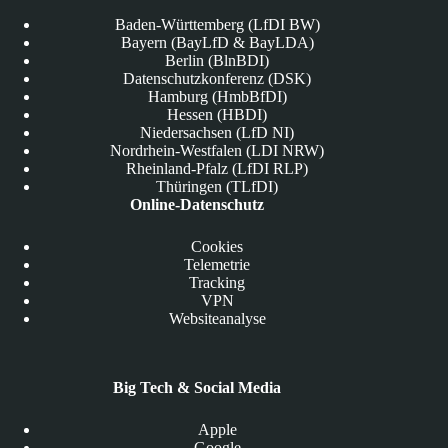
Baden-Württemberg (LfDI BW)
Bayern (BayLfD & BayLDA)
Berlin (BlnBDI)
Datenschutzkonferenz (DSK)
Hamburg (HmbBfDI)
Hessen (HBDI)
Niedersachsen (LfD NI)
Nordrhein-Westfalen (LDI NRW)
Rheinland-Pfalz (LfDI RLP)
Thüringen (TLfDI)
Online-Datenschutz
Cookies
Telemetrie
Tracking
VPN
Websiteanalyse
Big Tech & Social Media
Apple
Google