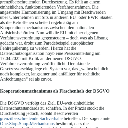
grenzüberschreitenden Durchsetzung. Es fehlt an einem
einheitlichen, funktionierenden Verfahrensrahmen. Die
angestrebte Harmonisierung im Umgang mit Beschwerden
über Unternehmen mit Sitz in anderen EU- oder EWR-Staaten
als die Betroffenen scheitert regelmäßig am
Kooperationsmechanismus zwischen den nationalen
Aufsichtsbehörden. Nun will die EU mit einer eigenen
Verfahrensverordnung gegensteuern – doch was als Lösung
gedacht war, droht zum Paradebeispiel europäischer
Fehlregulierung zu werden. Hierzu hat die
Datenschutzorganisation noyb eine Pressemitteilung am
17.04.2025 mit Kritik an der neuen DSGVO-
Verfahrensverordnung veröffentlicht. Der aktuelle
Gesetzesvorschlag lege ein System vor, das „wahrscheinlich
noch komplexer, langsamer und anfälliger für rechtliche
Anfechtungen“ sei als zuvor.
Kooperationsmechanismus als Flaschenhals der DSGVO
Die DSGVO verfolgt das Ziel, EU-weit einheitliche
Datenschutzstandards zu schaffen. In der Praxis stockt die
Durchsetzung jedoch, sobald Beschwerden
grenzüberschreitende Sachverhalte
betreffen. Der sogenannte
One-Stop-Shop-Mechanismus
bestimmt, dass die