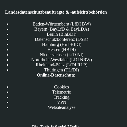
Landesdatenschutzbeauftragte & -aufsichtsbehörden
Baden-Württemberg (LfDI BW)
Bayern (BayLfD & BayLDA)
Berlin (BlnBDI)
Datenschutzkonferenz (DSK)
Hamburg (HmbBfDI)
Hessen (HBDI)
Niedersachsen (LfD NI)
Nordrhein-Westfalen (LDI NRW)
Rheinland-Pfalz (LfDI RLP)
Thüringen (TLfDI)
Online-Datenschutz
Cookies
Telemetrie
Tracking
VPN
Websiteanalyse
Big Tech & Social Media