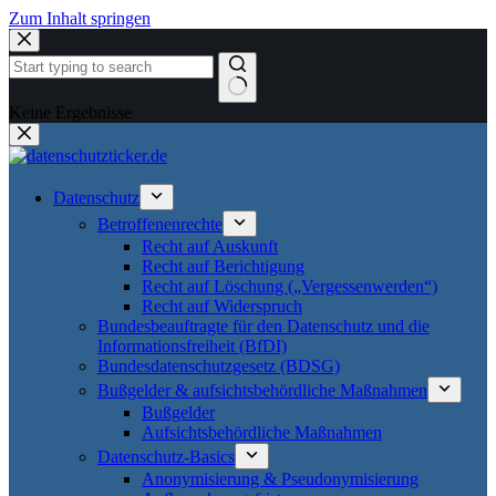
Zum Inhalt springen
Keine Ergebnisse
Datenschutz
Betroffenenrechte
Recht auf Auskunft
Recht auf Berichtigung
Recht auf Löschung („Vergessenwerden“)
Recht auf Widerspruch
Bundesbeauftragte für den Datenschutz und die
Informationsfreiheit (BfDI)
Bundesdatenschutzgesetz (BDSG)
Bußgelder & aufsichtsbehördliche Maßnahmen
Bußgelder
Aufsichtsbehördliche Maßnahmen
Datenschutz-Basics
Anonymisierung & Pseudonymisierung