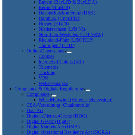
Bayern (BayLfD & BayLDA)
Berlin (BlnBDI)
Datenschutzkonferenz (DSK)
Hamburg (HmbBfDI)
Hessen (HBDI)
Niedersachsen (LfD NI)
Nordrhein-Westfalen (LDI NRW)
Rheinland-Pfalz (LfDI RLP)
Thüringen (TLfDI)
Online-Datenschutz
Cookies
Internet of Things (IoT)
Telemetrie
Tracking
VPN
Websiteanalyse
Compliance & Digitale Regulierung
Compliance
Whistleblowing (Hinweisgebersystem)
CSA-Verordnung (Chatkontrolle)
Data Act
Digitale-Dienste-Gesetz (DDG)
Digital-Gesetz (DigiG)
Digital Markets Act (DMA)
Digital Operational Resilience Act (DORA)