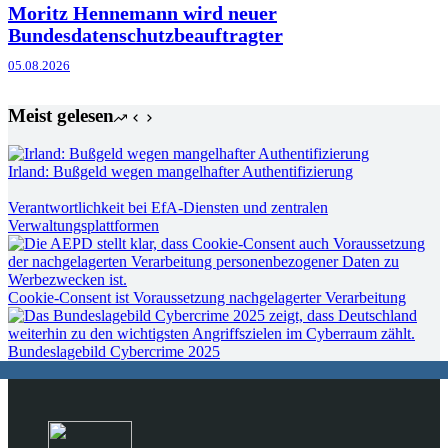
Moritz Hennemann wird neuer
Bundesdatenschutzbeauftragter
05.08.2026
Meist gelesen
Irland: Bußgeld wegen mangelhafter Authentifizierung
Verantwortlichkeit bei EfA-Diensten und zentralen
Verwaltungsplattformen
Cookie-Consent ist Voraussetzung nachgelagerter Verarbeitung
Bundeslagebild Cybercrime 2025