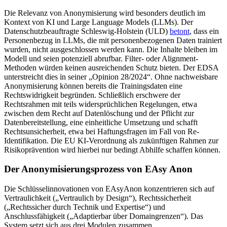
Die Relevanz von Anonymisierung wird besonders deutlich im
Kontext von KI und Large Language Models (LLMs). Der
Datenschutzbeauftragte Schleswig-Holstein (ULD)
betont
, dass ein
Personenbezug in LLMs, die mit personenbezogenen Daten trainiert
wurden, nicht ausgeschlossen werden kann. Die Inhalte bleiben im
Modell und seien potenziell abrufbar. Filter- oder Alignment-
Methoden würden keinen ausreichenden Schutz bieten. Der EDSA
unterstreicht dies in seiner „Opinion 28/2024“. Ohne nachweisbare
Anonymisierung können bereits die Trainingsdaten eine
Rechtswidrigkeit begründen. Schließlich erschwere der
Rechtsrahmen mit teils widersprüchlichen Regelungen, etwa
zwischen dem Recht auf Datenlöschung und der Pflicht zur
Datenbereitstellung, eine einheitliche Umsetzung und schafft
Rechtsunsicherheit, etwa bei Haftungsfragen im Fall von Re-
Identifikation. Die EU KI-Verordnung als zukünftigen Rahmen zur
Risikoprävention wird hierbei nur bedingt Abhilfe schaffen können.
Der Anonymisierungsprozess von EAsy Anon
Die Schlüsselinnovationen von EAsyAnon konzentrieren sich auf
Vertraulichkeit („Vertraulich by Design“), Rechtssicherheit
(„Rechtssicher durch Technik und Expertise“) und
Anschlussfähigkeit („Adaptierbar über Domaingrenzen“). Das
System setzt sich aus drei Modulen zusammen.