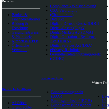
Branchen
Compliance - Whistleblowing
CSA-Verordnung
Banken &
(Chatkontrolle)
Finanzdienstleister
Data Act
Bildung &
Digitale-Dienste-Gesetz (DDG)
Forschung
Digital-Gesetz (DigiG)
Gesundheitswesen
Digital Markets Act (DMA)
& Pharmazie
Digital Operational Resilience
Kirchen & NPOs
Act (DORA)
Öffentliche
Digital Services Act (DSA)
Verwaltung
ePrivacy-Richtlinie
Gesundheitsdatennutzungsgesetz
(GDNG)
Rechtsprechung
Weitere The
Künstliche Intelligenz
Bundesarbeitsgericht
(BAG)
Date
Bundesgerichtshof (BGH)
19
AI Office
Bundesverfassungsgericht
EEA-
Grundrechte-