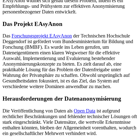
EAsyAnon widmet sich genau diesem Problem, indem es ein
Empfehlungs- und Prüfsystem zur effektiven Anonymisierung
personenbezogener Daten entwickelt.
Das Projekt EAsyAnon
Das
Forschungsprojekt EAsyAnon
der Technischen Hochschule
Deggendorf ist gefördert vom Bundesministerium für Bildung und
Forschung (BMBF). Es wurde ins Leben gerufen, um
Dateneigentümern einen klaren Wegweiser für die effektive
Auswahl, Implementierung und Evaluierung bestehender
Anonymisierungskonzepte zu bieten. Es zielt darauf ab, eine
praktikable Lösung für das Problem der Datenfreigabe unter
Wahrung der Privatsphäre zu schaffen. Obwohl ursprünglich auf
Gesundheitsdaten fokussiert, ist es das Ziel, das System auf
verschiedene weitere Domänen anwendbar zu machen.
Herausforderungen der Datenanonymisierung
Die Veröffentlichung von Daten als
Open Data
ist aufgrund
rechtlicher Beschränkungen und fehlender technischer Lösungen oft
stark eingeschränkt. Viele Datensätze, die wertvolle Erkenntnisse
enthalten könnten, bleiben der Allgemeinheit vorenthalten, wodurch
ein gesellschaftlicher Mehrwert verhindert wird.