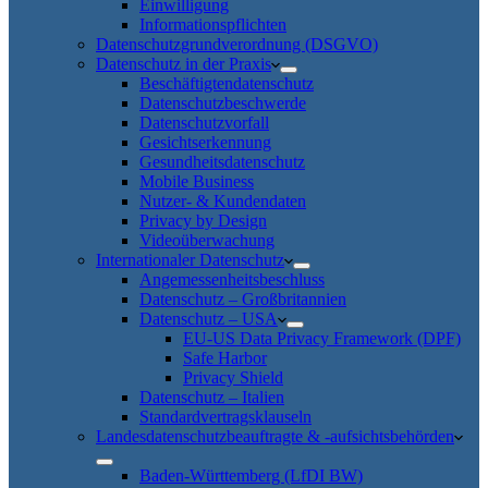
Einwilligung
Informationspflichten
Datenschutzgrundverordnung (DSGVO)
Datenschutz in der Praxis
Beschäftigtendatenschutz
Datenschutzbeschwerde
Datenschutzvorfall
Gesichtserkennung
Gesundheitsdatenschutz
Mobile Business
Nutzer- & Kundendaten
Privacy by Design
Videoüberwachung
Internationaler Datenschutz
Angemessenheitsbeschluss
Datenschutz – Großbritannien
Datenschutz – USA
EU-US Data Privacy Framework (DPF)
Safe Harbor
Privacy Shield
Datenschutz – Italien
Standardvertragsklauseln
Landesdatenschutzbeauftragte & -aufsichtsbehörden
Baden-Württemberg (LfDI BW)