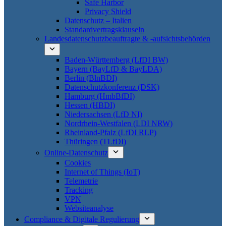
Safe Harbor
Privacy Shield
Datenschutz – Italien
Standardvertragsklauseln
Landesdatenschutzbeauftragte & -aufsichtsbehörden
Baden-Württemberg (LfDI BW)
Bayern (BayLfD & BayLDA)
Berlin (BlnBDI)
Datenschutzkonferenz (DSK)
Hamburg (HmbBfDI)
Hessen (HBDI)
Niedersachsen (LfD NI)
Nordrhein-Westfalen (LDI NRW)
Rheinland-Pfalz (LfDI RLP)
Thüringen (TLfDI)
Online-Datenschutz
Cookies
Internet of Things (IoT)
Telemetrie
Tracking
VPN
Websiteanalyse
Compliance & Digitale Regulierung