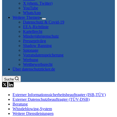
X (ehem. Twitter)
YouTube
WhatsApp
Weitere Themen
Datenschutz & Covid-19
EEA-Richtlinie
Kartellrecht
Minderjährigenschutz
Presseprivileg
Shadow Banning
Spionage
Vorratsdatenspeicherung
Werbung
Wettbewerbsrecht
Über datenschutzticker.de
Suche
Externer Informationssicherheitsbeauftragter (ISB-TÜV)
Externer Datenschutzbeauftragter (TÜV-DSB)
Beratung
Whistleblowing-System
Weitere Dienstleistungen