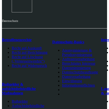
Datenschutz
Betroffenenrechte
Inte
Datenschutz-Basics
Recht auf Auskunft
Anonymisierung &
Recht auf Berichtigung
Pseudonymisierung
Recht auf Löschung
Auftragsverarbeitung
(„Vergessenwerden“)
Berechtigtes Interesse
Recht auf Widerspruch
Datenminimierung
Datenschutzbeauftragte
Datenverarbeitung
Einwilligung
Bußgelder &
Informationspflichten
aufsichtsbehördliche
Land
Maßnahmen
& -a
Bußgelder
Aufsichtsbehördliche