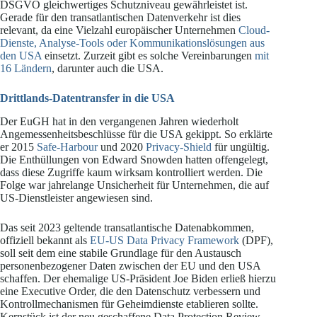
DSGVO gleichwertiges Schutzniveau gewährleistet ist.
Gerade für den transatlantischen Datenverkehr ist dies
relevant, da eine Vielzahl europäischer Unternehmen
Cloud-
Dienste, Analyse-Tools oder Kommunikationslösungen aus
den USA
einsetzt. Zurzeit gibt es solche Vereinbarungen
mit
16 Ländern
, darunter auch die USA.
Drittlands-Datentransfer in die USA
Der EuGH hat in den vergangenen Jahren wiederholt
Angemessenheitsbeschlüsse für die USA gekippt. So erklärte
er 2015
Safe-Harbour
und 2020
Privacy-Shield
für ungültig.
Die Enthüllungen von Edward Snowden hatten offengelegt,
dass diese Zugriffe kaum wirksam kontrolliert werden. Die
Folge war jahrelange Unsicherheit für Unternehmen, die auf
US-Dienstleister angewiesen sind.
Das seit 2023 geltende transatlantische Datenabkommen,
offiziell bekannt als
EU-US Data Privacy Framework
(DPF),
soll seit dem eine stabile Grundlage für den Austausch
personenbezogener Daten zwischen der EU und den USA
schaffen. Der ehemalige US-Präsident Joe Biden erließ hierzu
eine Executive Order, die den Datenschutz verbessern und
Kontrollmechanismen für Geheimdienste etablieren sollte.
Kernstück ist der neu geschaffene Data Protection Review