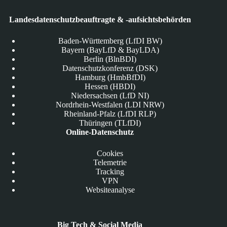
Landesdatenschutzbeauftragte & -aufsichtsbehörden
Baden-Württemberg (LfDI BW)
Bayern (BayLfD & BayLDA)
Berlin (BlnBDI)
Datenschutzkonferenz (DSK)
Hamburg (HmbBfDI)
Hessen (HBDI)
Niedersachsen (LfD NI)
Nordrhein-Westfalen (LDI NRW)
Rheinland-Pfalz (LfDI RLP)
Thüringen (TLfDI)
Online-Datenschutz
Cookies
Telemetrie
Tracking
VPN
Websiteanalyse
Big Tech & Social Media