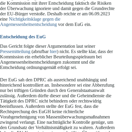
die Kommission mit ihrer Entscheidung faktisch die Risiken
der Überwachung ignoriere und damit gegen die Grundrechte
der EU-Bürger verstoße. Deshalb reichte er am 06.09.2023
eine
Nichtigkeitsklage gegen die
Angemessenheitsentscheidung
vor dem EuG ein.
Entscheidung des EuG
Das Gericht folgte dieser Argumentation laut seiner
Pressemitteilung
(abrufbar
hier
) nicht. Es stellte klar, dass der
Kommission ein erheblicher Beurteilungsspielraum bei
Angemessenheitsentscheidungen zukommt und die
Entscheidung ordnungsgemäß erfolgt sei.
Der EuG sah den DPRC als ausreichend unabhängig und
hinreichend kontrolliert an. Insbesondere sei eine Abberufung
nur bei triftigen Gründen durch den Generalstaatsanwalt
zulässig. Außerdem dürfte dieser und die Geheimdienste die
Tätigkeit des DPRC nicht behindern oder rechtswidrig
beeinflussen. Außerdem stellte der EuG fest, dass die
Rechtsprechung des EuGH keine richterliche
Vorabgenehmigung von Massenüberwachungsmaßnahmen
zwingend verlangt. Eine nachträgliche Kontrolle genüge, um
den Grundsatz der Verhältnismäßigkeit zu wahren. Außerdem