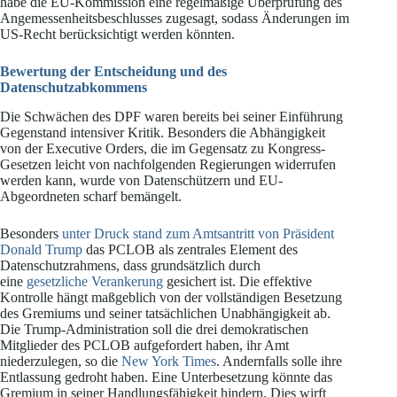
habe die EU-Kommission eine regelmäßige Überprüfung des
Angemessenheitsbeschlusses zugesagt, sodass Änderungen im
US-Recht berücksichtigt werden könnten.
Bewertung der Entscheidung und des
Datenschutzabkommens
Die Schwächen des DPF waren bereits bei seiner Einführung
Gegenstand intensiver Kritik. Besonders die Abhängigkeit
von der Executive Orders, die im Gegensatz zu Kongress-
Gesetzen leicht von nachfolgenden Regierungen widerrufen
werden kann, wurde von Datenschützern und EU-
Abgeordneten scharf bemängelt.
Besonders
unter Druck stand zum Amtsantritt von Präsident
Donald Trump
das PCLOB als zentrales Element des
Datenschutzrahmens, dass grundsätzlich durch
eine
gesetzliche Verankerung
gesichert ist. Die effektive
Kontrolle hängt maßgeblich von der vollständigen Besetzung
des Gremiums und seiner tatsächlichen Unabhängigkeit ab.
Die Trump-Administration soll die drei demokratischen
Mitglieder des PCLOB aufgefordert haben, ihr Amt
niederzulegen, so die
New York Times
. Andernfalls solle ihre
Entlassung gedroht haben. Eine Unterbesetzung könnte das
Gremium in seiner Handlungsfähigkeit hindern. Dies wirft