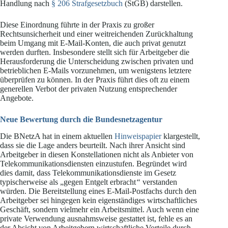
Handlung nach
§ 206 Strafgesetzbuch
(StGB) darstellen.
Diese Einordnung führte in der Praxis zu großer
Rechtsunsicherheit und einer weitreichenden Zurückhaltung
beim Umgang mit E-Mail-Konten, die auch privat genutzt
werden durften. Insbesondere stellt sich für Arbeitgeber die
Herausforderung die Unterscheidung zwischen privaten und
betrieblichen E-Mails vorzunehmen, um wenigstens letztere
überprüfen zu können. In der Praxis führt dies oft zu einem
generellen Verbot der privaten Nutzung entsprechender
Angebote.
Neue Bewertung durch die Bundesnetzagentur
Die BNetzA hat in einem aktuellen
Hinweispapier
klargestellt,
dass sie die Lage anders beurteilt. Nach ihrer Ansicht sind
Arbeitgeber in diesen Konstellationen nicht als Anbieter von
Telekommunikationsdiensten einzustufen. Begründet wird
dies damit, dass Telekommunikationsdienste im Gesetz
typischerweise als „gegen Entgelt erbracht
“
verstanden
würden. Die Bereitstellung eines E-Mail-Postfachs durch den
Arbeitgeber sei hingegen kein eigenständiges wirtschaftliches
Geschäft, sondern vielmehr ein Arbeitsmittel. Auch wenn eine
private Verwendung ausnahmsweise gestattet ist, fehle es an
der Absicht von Arbeitgebern wirtschaftliche Vorteile durch