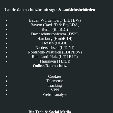
Landesdatenschutzbeauftragte & -aufsichtsbehörden
Baden-Württemberg (LfDI BW)
Bayern (BayLfD & BayLDA)
Berlin (BlnBDI)
Datenschutzkonferenz (DSK)
Hamburg (HmbBfDI)
Hessen (HBDI)
Niedersachsen (LfD NI)
Nordrhein-Westfalen (LDI NRW)
Rheinland-Pfalz (LfDI RLP)
Thüringen (TLfDI)
Online-Datenschutz
Cookies
Telemetrie
Tracking
VPN
Websiteanalyse
Big Tech & Social Media