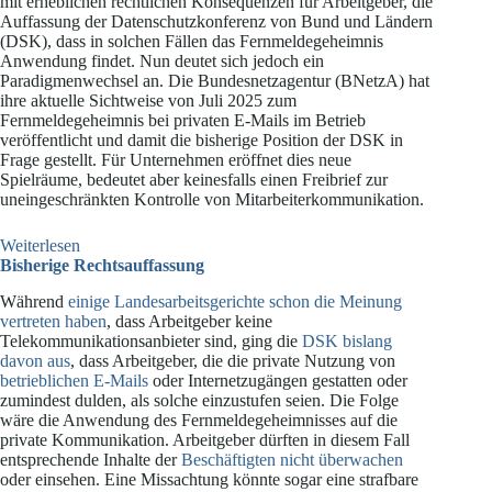
mit erheblichen rechtlichen Konsequenzen für Arbeitgeber, die
Auffassung der Datenschutzkonferenz von Bund und Ländern
(DSK), dass in solchen Fällen das Fernmeldegeheimnis
Anwendung findet. Nun deutet sich jedoch ein
Paradigmenwechsel an. Die Bundesnetzagentur (BNetzA) hat
ihre aktuelle Sichtweise von Juli 2025 zum
Fernmeldegeheimnis bei privaten E-Mails im Betrieb
veröffentlicht und damit die bisherige Position der DSK in
Frage gestellt. Für Unternehmen eröffnet dies neue
Spielräume, bedeutet aber keinesfalls einen Freibrief zur
uneingeschränkten Kontrolle von Mitarbeiterkommunikation.
:
Weiterlesen
Fernmeldegeheimnis
Bisherige Rechtsauffassung
bei
Während
einige Landesarbeitsgerichte schon die Meinung
privaten
vertreten haben
, dass Arbeitgeber keine
E-
Telekommunikationsanbieter sind, ging die
DSK bislang
Mails
davon aus
, dass Arbeitgeber, die die private Nutzung von
im
betrieblichen E-Mails
oder Internetzugängen gestatten oder
Betrieb
zumindest dulden, als solche einzustufen seien. Die Folge
wäre die Anwendung des Fernmeldegeheimnisses auf die
private Kommunikation. Arbeitgeber dürften in diesem Fall
entsprechende Inhalte der
Beschäftigten nicht überwachen
oder einsehen. Eine Missachtung könnte sogar eine strafbare