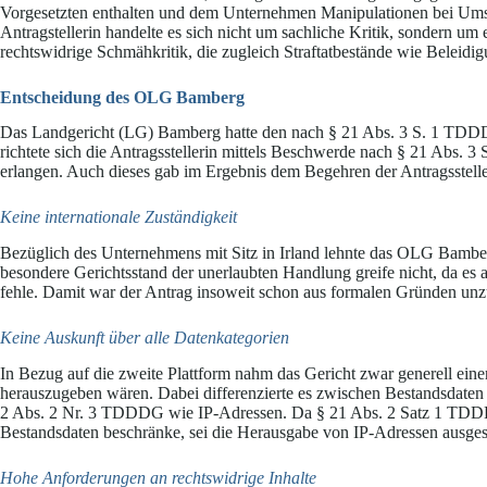
Vorgesetzten enthalten und dem Unternehmen Manipulationen bei Um
Antragstellerin handelte es sich nicht um sachliche Kritik, sondern u
rechtswidrige Schmähkritik, die zugleich Straftatbestände wie Beleidi
Entscheidung des OLG Bamberg
Das Landgericht (LG) Bamberg hatte den nach § 21 Abs. 3 S. 1 TDDD
richtete sich die Antragsstellerin mittels Beschwerde nach § 21 Ab
erlangen. Auch dieses gab im Ergebnis dem Begehren der Antragsstelleri
Keine internationale Zuständigkeit
Bezüglich des Unternehmens mit Sitz in Irland lehnte das OLG Bamberg
besondere Gerichtsstand der unerlaubten Handlung greife nicht, da es 
fehle. Damit war der Antrag insoweit schon aus formalen Gründen unzu
Keine Auskunft über alle Datenkategorien
In Bezug auf die zweite Plattform nahm das Gericht zwar generell ein
herauszugeben wären. Dabei differenzierte es zwischen Bestandsdat
2 Abs. 2 Nr. 3 TDDDG wie IP-Adressen. Da § 21 Abs. 2 Satz 1 TDDD
Bestandsdaten beschränke, sei die Herausgabe von IP-Adressen ausges
Hohe Anforderungen an rechtswidrige Inhalte