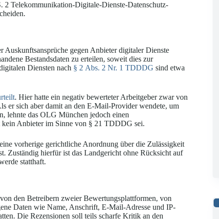
S. 2 Telekommunikation-Digitale-Dienste-Datenschutz-
cheiden.
er Auskunftsansprüche gegen Anbieter digitaler Dienste
handene Bestandsdaten zu erteilen, soweit dies zur
 digitalen Diensten nach
§ 2 Abs. 2 Nr. 1 TDDDG
sind etwa
teilt
. Hier hatte ein negativ bewerteter Arbeitgeber zwar von
ls er sich aber damit an den E-Mail-Provider wendete, um
gen, lehnte das OLG München jedoch einen
t kein Anbieter im Sinne von § 21 TDDDG sei.
ine vorherige gerichtliche Anordnung über die Zulässigkeit
st. Zuständig hierfür ist das Landgericht ohne Rücksicht auf
erde statthaft.
ft von den Betreibern zweier Bewertungsplattformen, von
zogene Daten wie Name, Anschrift, E-Mail-Adresse und IP-
en. Die Rezensionen soll teils scharfe Kritik an den