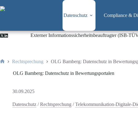
Zum
Inhalt
springen
Datenschutz
Compliance & Dig
Externer Informationssicherheitsbeauftragter (ISB-TÜ
Rechtsprechung
OLG Bamberg: Datenschutz in Bewertungsp
Start
OLG Bamberg: Datenschutz in Bewertungsportalen
30.09.2025
Datenschutz
/
Rechtsprechung
/
Telekommunikation-Digitale-D