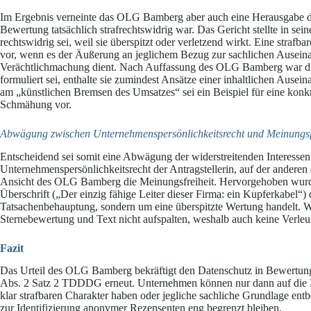
Im Ergebnis verneinte das OLG Bamberg aber auch eine Herausgabe der
Bewertung tatsächlich strafrechtswidrig war. Das Gericht stellte in se
rechtswidrig sei, weil sie überspitzt oder verletzend wirkt. Eine straf
vor, wenn es der Äußerung an jeglichem Bezug zur sachlichen Auseinan
Verächtlichmachung dient. Nach Auffassung des OLG Bamberg war die
formuliert sei, enthalte sie zumindest Ansätze einer inhaltlichen Ausei
am „künstlichen Bremsen des Umsatzes“ sei ein Beispiel für eine konkr
Schmähung vor.
Abwägung zwischen Unternehmenspersönlichkeitsrecht und Meinungsfr
Entscheidend sei somit eine Abwägung der widerstreitenden Interessen.
Unternehmenspersönlichkeitsrecht der Antragstellerin, auf der anderen
Ansicht des OLG Bamberg die Meinungsfreiheit. Hervorgehoben wurde 
Überschrift („Der einzig fähige Leiter dieser Firma: ein Kupferkabel“) 
Tatsachenbehauptung, sondern um eine überspitzte Wertung handelt. 
Sternebewertung und Text nicht aufspalten, weshalb auch keine Verle
Fazit
Das Urteil des OLG Bamberg bekräftigt den Datenschutz in Bewertung
Abs. 2 Satz 2 TDDDG erneut. Unternehmen können nur dann auf die
klar strafbaren Charakter haben oder jegliche sachliche Grundlage entb
zur Identifizierung anonymer Rezensenten eng begrenzt bleiben.