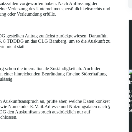
satzzahlen vorgeworfen haben. Nach Auffassung der
m eine Verletzung des Unternehmenspersönlichkeitsrechts und
gung oder Verleumdung erfülle.
G gestellten Antrag zunächst zurückgewiesen. Daraufhin
s. 3 S. 8 TDDDG an das OLG Bamberg, um so die Auskunft zu
n nicht statt.
 schon die internationale Zuständigkeit ab. Auch der
an einer hinreichenden Begründung für eine Störerhaftung
I
lässig.
I
U
D
I
en Auskunftsanspruch an, prüfte aber, welche Daten konkret
U
en wie Name oder E-Mail-Adresse und Nutzungsdaten nach §
S
G den Auskunftsanspruch ausdrücklich nur auf
chlossen.