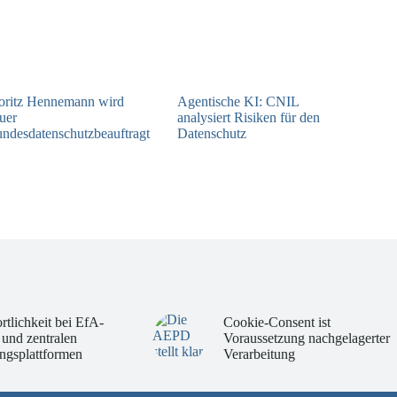
ritz Hennemann wird
Agentische KI: CNIL
uer
analysiert Risiken für den
ndesdatenschutzbeauftragt
Datenschutz
04.08.2026
05.08.2026
rtlichkeit bei EfA-
Cookie-Consent ist
 und zentralen
Voraussetzung nachgelagerter
ngsplattformen
Verarbeitung