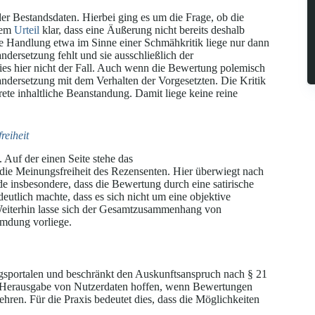
 Bestandsdaten. Hierbei ging es um die Frage, ob die
inem
Urteil
klar, dass eine Äußerung nicht bereits deshalb
bare Handlung etwa im Sinne einer Schmähkritik liege nur dann
dersetzung fehlt und sie ausschließlich der
s hier nicht der Fall. Auch wenn die Bewertung polemisch
nandersetzung mit dem Verhalten der Vorgesetzten. Die Kritik
ete inhaltliche Beanstandung. Damit liege keine reine
eiheit
 Auf der einen Seite stehe das
 die Meinungsfreiheit des Rezensenten. Hier überwiegt nach
insbesondere, dass die Bewertung durch eine satirische
deutlich machte, dass es sich nicht um eine objektive
Weiterhin lasse sich der Gesamtzusammenhang von
umdung vorliege.
sportalen und beschränkt den Auskunftsanspruch nach § 21
 Herausgabe von Nutzerdaten hoffen, wenn Bewertungen
ehren. Für die Praxis bedeutet dies, dass die Möglichkeiten