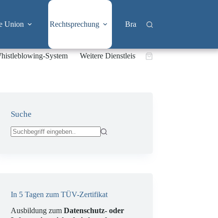
e Union
Rechtsprechung
Branchen
Big Tech & 
histleblowing-System
Weitere Dienstleistungen
Warenkorb
Suche
Keine
Ergebnisse
In 5 Tagen zum TÜV-Zertifikat
Ausbildung zum
Datenschutz- oder