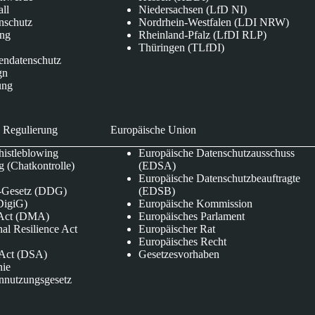
all
Niedersachsen (LfD NI)
nschutz
Nordrhein-Westfalen (LDI NRW)
ung
Rheinland-Pfalz (LfDI RLP)
Thüringen (TLfDI)
endatenschutz
gn
ung
 Regulierung
Europäische Union
istleblowing
Europäische Datenschutzausschuss
 (Chatkontrolle)
(EDSA)
Europäische Datenschutzbeauftragte
e-Gesetz (DDG)
(EDSB)
DigiG)
Europäische Kommission
s Act (DMA)
Europäisches Parlament
nal Resilience Act
Europäischer Rat
Europäisches Recht
s Act (DSA)
Gesetzesvorhaben
nie
nnutzungsgesetz