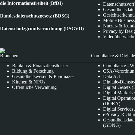
die Informationsfreiheit (BfDI)
Datenschutzvorf
Gesundheitsdate
Gesichtserkenn
Bundesdatenschutzgesetz (BDSG)
Mobile Business
Nutzer- & Kund
Datenschutzgrundverordnung (DSGVO)
Privacy by Desi
Videoüberwach
Branchen
Compliance & Digitale
Banken & Finanzdienstleister
Compliance - Wh
Bildung & Forschung
CSA-Verordnung
Gesundheitswesen & Pharmazie
Data Act
Kirchen & NPOs
Digitale-Dienst
Öffentliche Verwaltung
Digital-Gesetz (
Digital Market
Digital Operatio
(DORA)
Digital Service
ePrivacy-Richtli
Gesundheitsdate
(GDNG)