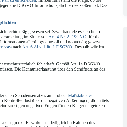
 Fall zu entscheiden
. Im Zentrum stand die Frage, ob die
r gegen die DSGVO-Informationspflichten verstoßen hat. Das
pflichten
 sich rechtmäßig gewesen sei. Zwar handele es sich beim
verarbeitung im Sinne von
Art. 4 Nr. 2 DSGVO
, für die
 Informationen allerdings sinnvoll und notwendig gewesen.
eresses
nach
Art. 6 Abs. 1 lit. f. DSGVO
. Deshalb würden
 datenschutzrechtlich fehlerhaft. Gemäß Art. 14 DSGVO
müssen. Die Kenntniserlangung über den Schriftsatz an das
teriellen Schadensersatzes anhand der
Maßstäbe des
 Kontrollverlust über die negativen Äußerungen, die mittels
ine sonstigen negativen Folgen für den Kläger eingetreten
s als begrenzt. Er wirke sich lediglich im Rahmen des