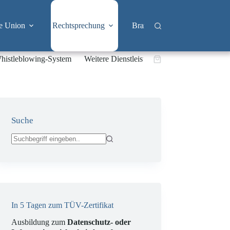
e Union
Rechtsprechung
Branchen
Big Tech & 
histleblowing-System
Weitere Dienstleistungen
Warenkorb
Suche
Keine
Ergebnisse
In 5 Tagen zum TÜV-Zertifikat
Ausbildung zum
Datenschutz- oder