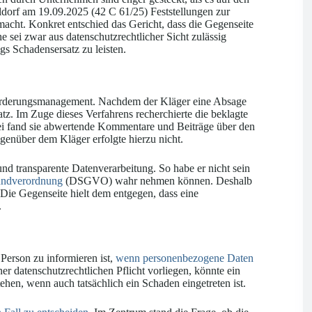
ldorf am 19.09.2025 (42 C 61/25) Feststellungen zur
acht. Konkret entschied das Gericht, dass die Gegenseite
 sei zwar aus datenschutzrechtlicher Sicht zulässig
gs Schadensersatz zu leisten.
Forderungsmanagement. Nachdem der Kläger eine Absage
atz. Im Zuge dieses Verfahrens recherchierte die beklagte
i fand sie abwertende Kommentare und Beiträge über den
egenüber dem Kläger erfolgte hierzu nicht.
und transparente Datenverarbeitung. So habe er nicht sein
undverordnung
(DSGVO) wahr nehmen können. Deshalb
Die Gegenseite hielt dem entgegen, dass eine
.
Person zu informieren ist,
wenn personenbezogene Daten
iner datenschutzrechtlichen Pflicht vorliegen, könnte ein
ehen, wenn auch tatsächlich ein Schaden eingetreten ist.