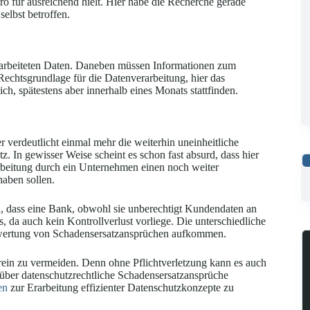
o für ausreichend hielt. Hier habe die Recherche gerade
elbst betroffen.
erarbeiteten Daten. Daneben müssen Informationen zum
Rechtsgrundlage für die Datenverarbeitung, hier das
ich, spätestens aber innerhalb eines Monats stattfinden.
 verdeutlicht einmal mehr die weiterhin uneinheitliche
 In gewisser Weise scheint es schon fast absurd, dass hier
rarbeitung durch ein Unternehmen einen noch weiter
haben sollen.
n
, dass eine Bank, obwohl sie unberechtigt Kundendaten an
 da auch kein Kontrollverlust vorliege. Die unterschiedliche
Bewertung von Schadensersatzansprüchen aufkommen.
rein zu vermeiden. Denn ohne Pflichtverletzung kann es auch
 über datenschutzrechtliche Schadensersatzansprüche
en
zur Erarbeitung effizienter Datenschutzkonzepte zu