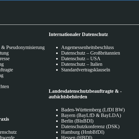
Internationaler Datenschutz
 & Pseudonymisierung
Angemessenheitsbeschluss
itung
Datenschutz – Großbritannien
eresse
Datenschutz – USA
ng
Datenschutz – Italien
ftragte
Standardvertragsklauseln
ng
chten
Landesdatenschutzbeauftragte & -
aufsichtsbehörden
Baden-Württemberg (LfDI BW)
Bayern (BayLfD & BayLDA)
raxis
Berlin (BlnBDI)
Datenschutzkonferenz (DSK)
tenschutz
Hamburg (HmbBfDI)
chwerde
Hessen (HBDI)