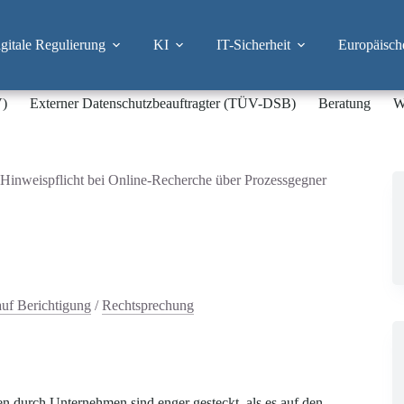
itale Regulierung
KI
IT-Sicherheit
Europäisch
V)
Externer Datenschutzbeauftragter (TÜV-DSB)
Beratung
W
Hinweispflicht bei Online-Recherche über Prozessgegner
auf Berichtigung
/
Rechtsprechung
en durch Unternehmen sind enger gesteckt, als es auf den