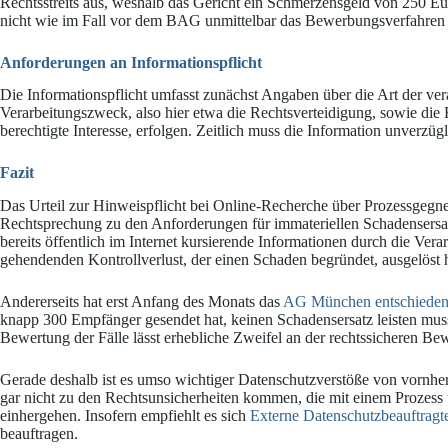
Rechtsstreits aus, weshalb das Gericht ein Schmerzensgeld von 250 Eur
nicht wie im Fall vor dem BAG unmittelbar das Bewerbungsverfahren s
Anforderungen an Informationspflicht
Die Informationspflicht umfasst zunächst Angaben über die Art der v
Verarbeitungszweck, also hier etwa die Rechtsverteidigung, sowie die 
berechtigte Interesse, erfolgen. Zeitlich muss die Information unverzügl
Fazit
Das Urteil zur Hinweispflicht bei Online-Recherche über Prozessgegner
Rechtsprechung zu den Anforderungen für immateriellen Schadensersatz.
bereits öffentlich im Internet kursierende Informationen durch die Ve
gehendenden Kontrollverlust, der einen Schaden begründet, ausgelöst 
Andererseits hat erst Anfang des Monats das
AG München entschiede
knapp 300 Empfänger gesendet hat, keinen Schadensersatz leisten muss,
Bewertung der Fälle lässt erhebliche Zweifel an der rechtssicheren 
Gerade deshalb ist es umso wichtiger Datenschutzverstöße von vornhe
gar nicht zu den Rechtsunsicherheiten kommen, die mit einem Prozess
einhergehen. Insofern empfiehlt es sich
Externe Datenschutzbeauftragt
beauftragen.