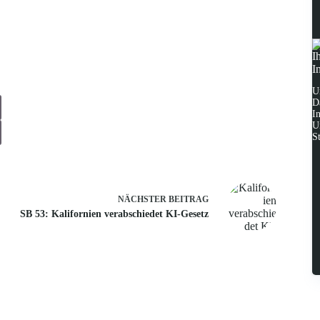
I
I
U
D
I
U
S
NÄCHSTER
BEITRAG
SB 53: Kalifornien verabschiedet KI-Gesetz