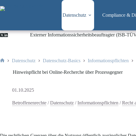
Zum
Inhalt
springen
Datenschutz
Compliance & Dig
Externer Informationssicherheitsbeauftragter (ISB-TÜ
Datenschutz
Datenschutz-Basics
Informationspflichten
Start
Hinweispflicht bei Online-Recherche über Prozessgegner
01.10.2025
Betroffenenrechte
/
Datenschutz
/
Informationspflichten
/
Recht 
Die rechtlichen Grenzen über die Nutzung öffentlich zugänglicher Dat