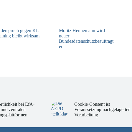
derspruch gegen KI-
Moritz Hennemann wird
aining bleibt wirksam
neuer
Bundesdatenschutzbeauftragt
05.08.2026
er
05.08.2026
rtlichkeit bei EfA-
Cookie-Consent ist
 und zentralen
Voraussetzung nachgelagerter
ngsplattformen
Verarbeitung