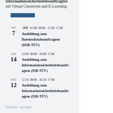
Informationssicherheitsbeauftragten
mit Virtual Classroom und E-Learning.
Jetzt buchen!
SEP.
07.09. 08:00
-
11.09. 17:00
V
7
i
Ausbildung zum
r
Datenschutzbeauftragten
t
(DSB-TÜV)
u
e
l
14.09. 08:00
-
18.09. 17:00
SEP.
l
14
Ausbildung zum
V
Informationssicherheitsbeauftr
e
r
agten (ISB-TÜV)
a
n
12.10. 08:00
-
16.10. 17:00
OKT.
s
12
Ausbildung zum
t
a
Informationssicherheitsbeauftr
l
agten (ISB-TÜV)
t
u
n
Kalender anzeigen
g