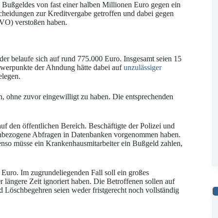
Bußgeldes von fast einer halben Millionen Euro gegen ein
scheidungen zur Kreditvergabe getroffen und dabei gegen
GVO) verstoßen haben.
 belaufe sich auf rund 775.000 Euro. Insgesamt seien 15
hwerpunkte der Ahndung hätte dabei auf
unzulässiger
legen.
n, ohne zuvor eingewilligt zu haben. Die entsprechenden
f den öffentlichen Bereich. Beschäftigte der Polizei und
nenbezogene Abfragen in Datenbanken vorgenommen haben.
enso müsse ein Krankenhausmitarbeiter ein Bußgeld zahlen,
Euro. Im zugrundeliegenden Fall soll ein großes
ängere Zeit ignoriert haben. Die Betroffenen sollen auf
 Löschbegehren seien weder fristgerecht noch vollständig