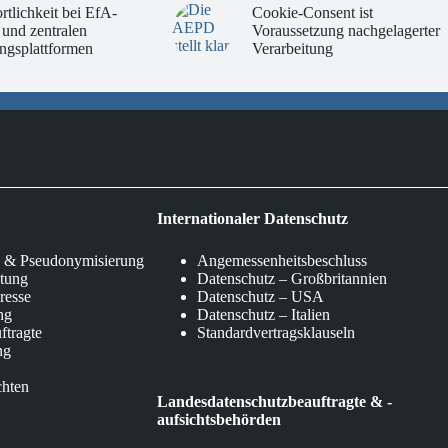
rtlichkeit bei EfA-
Cookie-Consent ist
 und zentralen
Voraussetzung nachgelagerter
ngsplattformen
Verarbeitung
Internationaler Datenschutz
 & Pseudonymisierung
Angemessenheitsbeschluss
itung
Datenschutz – Großbritannien
eresse
Datenschutz – USA
ng
Datenschutz – Italien
ftragte
Standardvertragsklauseln
ng
chten
Landesdatenschutzbeauftragte & -
aufsichtsbehörden