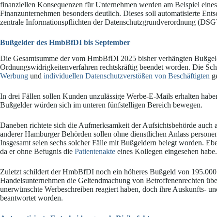
finanziellen Konsequenzen für Unternehmen werden am Beispiel eines 
Finanzunternehmen besonders deutlich. Dieses soll automatisierte Ent
zentrale Informationspflichten der Datenschutzgrundverordnung (DS
Bußgelder des HmbBfDI bis September
Die Gesamtsumme der vom HmbBfDI 2025 bisher verhängten Bußgelder
Ordnungswidrigkeitenverfahren rechtskräftig beendet worden. Die Sc
Werbung
und
individuellen Datenschutzverstößen von Beschäftigten
ge
In drei Fällen sollen Kunden unzulässige Werbe-E-Mails erhalten habe
Bußgelder würden sich im unteren fünfstelligen Bereich bewegen.
Daneben richtete sich die Aufmerksamkeit der Aufsichtsbehörde auch au
anderer Hamburger Behörden sollen ohne dienstlichen Anlass perso
Insgesamt seien sechs solcher Fälle mit Bußgeldern belegt worden. Eb
da er ohne Befugnis die
Patientenakte
eines Kollegen eingesehen habe.
Zuletzt schildert der HmbBfDI noch ein höheres Bußgeld von 195.000 
Handelsunternehmen die Geltendmachung von Betroffenenrechten über l
unerwünschte Werbeschreiben reagiert haben, doch ihre Auskunfts- und
beantwortet worden.