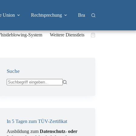
e Union
Rechtsprechung
Branchen
Big Tech & 
histleblowing-System
Weitere Dienstleistungen
Warenkorb
Suche
Keine
Ergebnisse
In 5 Tagen zum TÜV-Zertifikat
Ausbildung zum
Datenschutz- oder