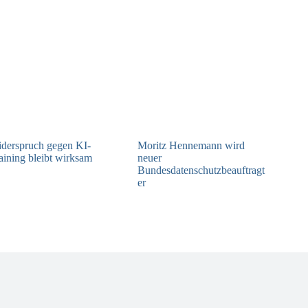
derspruch gegen KI-
Moritz Hennemann wird
aining bleibt wirksam
neuer
Bundesdatenschutzbeauftragt
05.08.2026
er
05.08.2026