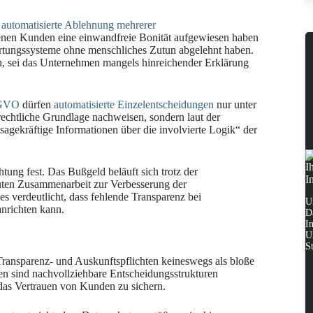
e
automatisierte Ablehnung mehrerer
enen Kunden eine einwandfreie Bonität aufgewiesen haben
wertungssysteme ohne menschliches Zutun abgelehnt haben.
n, sei das Unternehmen mangels hinreichender Erklärung
SGVO
dürfen
automatisierte Einzelentscheidungen
nur unter
echtliche Grundlage nachweisen, sondern laut der
gekräftige Informationen über die involvierte Logik“ der
I
tung fest. Das Bußgeld beläuft sich trotz der
I
guten Zusammenarbeit zur Verbesserung der
s verdeutlicht, dass fehlende Transparenz bei
U
anrichten kann.
D
I
U
S
ransparenz- und Auskunftspflichten keineswegs als bloße
en sind nachvollziehbare Entscheidungsstrukturen
das Vertrauen von Kunden zu sichern.