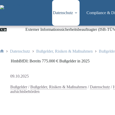
Zum
Inhalt
springen
Datenschutz
Compliance & Dig
Externer Informationssicherheitsbeauftragter (ISB-TÜ
Datenschutz
Bußgelder, Risiken & Maßnahmen
Bußgelde
Start
HmbBfDI: Bereits 775.000 € Bußgelder in 2025
09.10.2025
Bußgelder
/
Bußgelder, Risiken & Maßnahmen
/
Datenschutz
/
aufsichtsbehörden