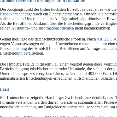
Automatisierte Entscheidungen als Risikofaktor
Der Ausgangspunkt der bisher höchsten Einzelbuße des Jahres war di
Kreditkartenanträge
durch ein Finanzunternehmen. Obwohl die betroff
sollen, soll das Unternehmen die Anträge mittels algorithmischer Be
Als die Betroffenen Auskunft über die Entscheidungsgründe verlangte
seinen
Auskunfts
– und
Informationspflichten
nicht nachgekommen.
Genau hier liege das datenschutzrechtliche Problem. Nach
Art. 22 D
engen Voraussetzungen erfolgen. Unternehmen müssen nicht nur eine r
Pressemitteilung
des HmbBfDI den Betroffenen auf Anfrage auch „aussa
Entscheidung bereitstellen.
Die HmbBfDI stellte in diesem Fall einen Verstoß gegen diese Verpflich
Berücksichtigung erheblicher mildernder Umstände, die sich aus der 
Unternehmensprozesse ergeben hätten, weiterhin auf 492.000 Euro. Die
automatisierten Entscheidungen erheblichen wirtschaftlichen Schaden 
Fazit
Für Unternehmen zeigt die Hamburger Zwischenbilanz deutlich, dass T
Formalie verstanden werden dürfen. Gerade in automatisierten Prozess
unerlässlich, nicht nur, um Bußgelder zu vermeiden, sondern auch um 