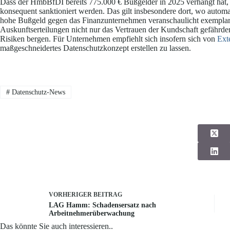
Dass der HmbBfDI bereits 775.000 € Bußgelder in 2025 verhängt hat, u
konsequent sanktioniert werden. Das gilt insbesondere dort, wo automa
hohe Bußgeld gegen das Finanzunternehmen veranschaulicht exemplari
Auskunftserteilungen nicht nur das Vertrauen der Kundschaft gefährden
Risiken bergen. Für Unternehmen empfiehlt sich insofern sich von
Ext
maßgeschneidertes Datenschutzkonzept erstellen zu lassen.
#
Datenschutz-News
VORHERIGER
BEITRAG
LAG Hamm: Schadensersatz nach
Arbeitnehmerüberwachung
Das könnte Sie auch interessieren..