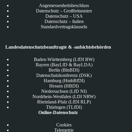
Angemessenheitsbeschluss
Datenschutz – Großbritannien
Datenschutz – USA
Datenschutz – Italien
Standardvertragsklauseln
Landesdatenschutzbeauftragte & -aufsichtsbehörden
Baden-Württemberg (LfDI BW)
Bayern (BayLfD & BayLDA)
Berlin (BlnBDI)
Datenschutzkonferenz (DSK)
Hamburg (HmbBfDI)
Hessen (HBDI)
Niedersachsen (LfD NI)
Nordrhein-Westfalen (LDI NRW)
Rheinland-Pfalz (LfDI RLP)
Thüringen (TLfDI)
Online-Datenschutz
Cookies
Telemetrie