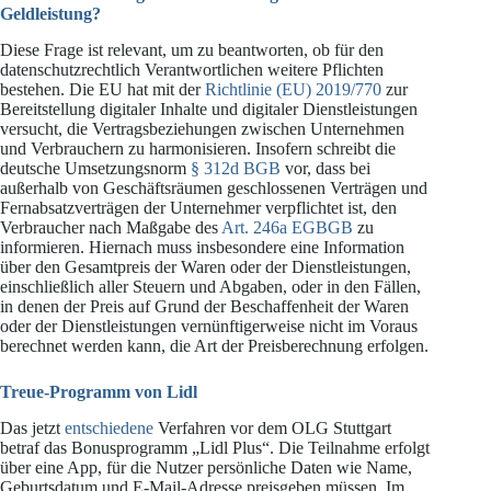
Geldleistung?
Diese Frage ist relevant, um zu beantworten, ob für den
datenschutzrechtlich Verantwortlichen weitere Pflichten
bestehen. Die EU hat mit der
Richtlinie (EU) 2019/770
zur
Bereitstellung digitaler Inhalte und digitaler Dienstleistungen
versucht, die Vertragsbeziehungen zwischen Unternehmen
und Verbrauchern zu harmonisieren. Insofern schreibt die
deutsche Umsetzungsnorm
§ 312d BGB
vor, dass bei
außerhalb von Geschäftsräumen geschlossenen Verträgen und
Fernabsatzverträgen der Unternehmer verpflichtet ist, den
Verbraucher nach Maßgabe des
Art. 246a EGBGB
zu
informieren. Hiernach muss insbesondere eine Information
über den Gesamtpreis der Waren oder der Dienstleistungen,
einschließlich aller Steuern und Abgaben, oder in den Fällen,
in denen der Preis auf Grund der Beschaffenheit der Waren
oder der Dienstleistungen vernünftigerweise nicht im Voraus
berechnet werden kann, die Art der Preisberechnung erfolgen.
Treue-Programm von Lidl
Das jetzt
entschiedene
Verfahren vor dem OLG Stuttgart
betraf das Bonusprogramm „Lidl Plus“. Die Teilnahme erfolgt
über eine App, für die Nutzer persönliche Daten wie Name,
Geburtsdatum und E-Mail-Adresse preisgeben müssen. Im