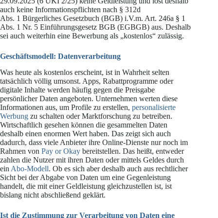
29.09.2025 (6 UKI 2/25) keine Geldleistung und löst deshalb
auch keine Informationspflichten nach § 312d
Abs. 1 Bürgerliches Gesetzbuch (BGB) i.V.m. Art. 246a § 1
Abs. 1 Nr. 5 Einführungsgesetz BGB (EGBGB) aus. Deshalb
sei auch weiterhin eine Bewerbung als „kostenlos“ zulässig.
Geschäftsmodell: Datenverarbeitung
Was heute als kostenlos erscheint, ist in Wahrheit selten
tatsächlich völlig umsonst. Apps, Rabattprogramme oder
digitale Inhalte werden häufig gegen die Preisgabe
persönlicher Daten angeboten. Unternehmen werten diese
Informationen aus, um Profile zu erstellen,
personalisierte
Werbung
zu schalten oder Marktforschung zu betreiben.
Wirtschaftlich gesehen können die gesammelten Daten
deshalb einen enormen Wert haben. Das zeigt sich auch
dadurch, dass viele Anbieter ihre Online-Dienste nur noch im
Rahmen von
Pay or Okay
bereitstellen. Das heißt, entweder
zahlen die Nutzer mit ihren Daten oder mittels Geldes durch
ein
Abo-Modell
. Ob es sich aber deshalb auch aus rechtlicher
Sicht bei der Abgabe von Daten um eine Gegenleistung
handelt, die mit einer Geldleistung gleichzustellen ist, ist
bislang nicht abschließend geklärt.
Ist die Zustimmung zur Verarbeitung von Daten eine