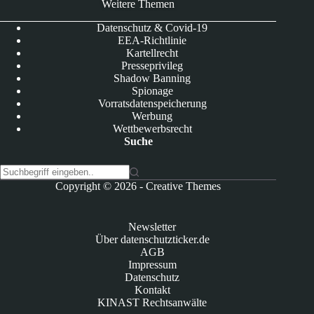
Weitere Themen
Datenschutz & Covid-19
EEA-Richtlinie
Kartellrecht
Presseprivileg
Shadow Banning
Spionage
Vorratsdatenspeicherung
Werbung
Wettbewerbsrecht
Suche
K
Copyright © 2026 -
Creative Themes
e
i
n
Newsletter
e
Über datenschutzticker.de
E
AGB
r
Impressum
g
Datenschutz
e
Kontakt
b
KINAST Rechtsanwälte
n