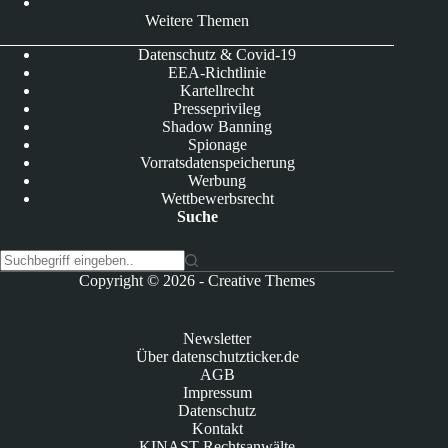
Weitere Themen
Datenschutz & Covid-19
EEA-Richtlinie
Kartellrecht
Presseprivileg
Shadow Banning
Spionage
Vorratsdatenspeicherung
Werbung
Wettbewerbsrecht
Suche
K
Copyright © 2026 -
Creative Themes
e
i
n
Newsletter
e
Über datenschutzticker.de
E
AGB
r
Impressum
g
Datenschutz
e
Kontakt
b
KINAST Rechtsanwälte