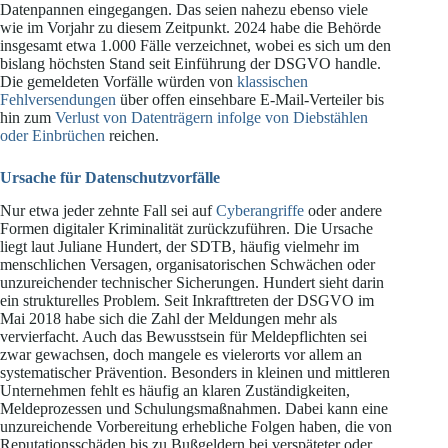
Datenpannen eingegangen. Das seien nahezu ebenso viele
wie im Vorjahr zu diesem Zeitpunkt. 2024 habe die Behörde
insgesamt etwa 1.000 Fälle verzeichnet, wobei es sich um den
bislang höchsten Stand seit Einführung der DSGVO handle.
Die gemeldeten Vorfälle würden von
klassischen
Fehlversendungen
über offen einsehbare E-Mail-Verteiler bis
hin zum
Verlust von Datenträgern infolge von Diebstählen
oder Einbrüchen
reichen.
Ursache für Datenschutzvorfälle
Nur etwa jeder zehnte Fall sei auf
Cyberangriffe
oder andere
Formen digitaler Kriminalität zurückzuführen. Die Ursache
liegt laut Juliane Hundert, der SDTB, häufig vielmehr im
menschlichen Versagen, organisatorischen Schwächen oder
unzureichender technischer Sicherungen. Hundert sieht darin
ein strukturelles Problem. Seit Inkrafttreten der DSGVO im
Mai 2018 habe sich die Zahl der Meldungen mehr als
vervierfacht. Auch das Bewusstsein für Meldepflichten sei
zwar gewachsen, doch mangele es vielerorts vor allem an
systematischer Prävention. Besonders in kleinen und mittleren
Unternehmen fehlt es häufig an klaren Zuständigkeiten,
Meldeprozessen und Schulungsmaßnahmen. Dabei kann eine
unzureichende Vorbereitung erhebliche Folgen haben, die von
Reputationsschäden bis zu Bußgeldern bei verspäteter oder