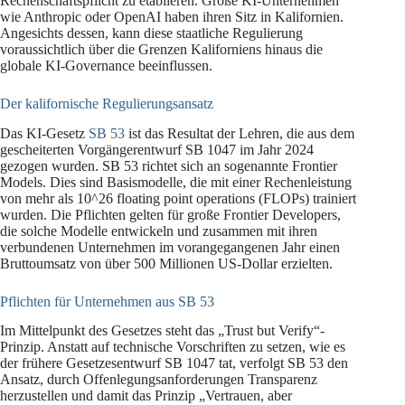
Rechenschaftspflicht zu etablieren. Große KI-Unternehmen
wie Anthropic oder OpenAI haben ihren Sitz in Kalifornien.
Angesichts dessen, kann diese staatliche Regulierung
voraussichtlich über die Grenzen Kaliforniens hinaus die
globale KI-Governance beeinflussen.
Der kalifornische Regulierungsansatz
Das KI-Gesetz
SB 53
ist das Resultat der Lehren, die aus dem
gescheiterten Vorgängerentwurf SB 1047 im Jahr 2024
gezogen wurden. SB 53 richtet sich an sogenannte Frontier
Models. Dies sind Basismodelle, die mit einer Rechenleistung
von mehr als 10^26 floating point operations (FLOPs) trainiert
wurden. Die Pflichten gelten für große Frontier Developers,
die solche Modelle entwickeln und zusammen mit ihren
verbundenen Unternehmen im vorangegangenen Jahr einen
Bruttoumsatz von über 500 Millionen US-Dollar erzielten.
Pflichten für Unternehmen aus SB 53
Im Mittelpunkt des Gesetzes steht das „Trust but Verify“-
Prinzip. Anstatt auf technische Vorschriften zu setzen, wie es
der frühere Gesetzesentwurf SB 1047 tat, verfolgt SB 53 den
Ansatz, durch Offenlegungsanforderungen Transparenz
herzustellen und damit das Prinzip „Vertrauen, aber