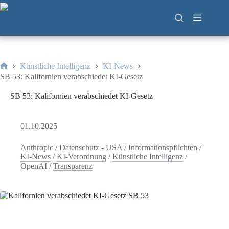
Zum
Inhalt
springen
Künstliche Intelligenz
KI-News
Start
SB 53: Kalifornien verabschiedet KI-Gesetz
SB 53: Kalifornien verabschiedet KI-Gesetz
01.10.2025
Anthropic
/
Datenschutz - USA
/
Informationspflichten
/
KI-News
/
KI-Verordnung
/
Künstliche Intelligenz
/
OpenAI
/
Transparenz