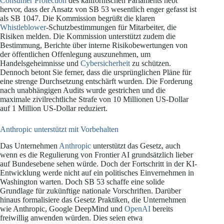
Consumer Protection
des kalifornischen Parlaments hebt
hervor, dass der Ansatz von SB 53 wesentlich enger gefasst ist
als SB 1047. Die Kommission begrüßt die klaren
Whistleblower
-Schutzbestimmungen für Mitarbeiter, die
Risiken melden. Die Kommission unterstützt zudem die
Bestimmung, Berichte über interne Risikobewertungen von
der öffentlichen Offenlegung auszunehmen, um
Handelsgeheimnisse und
Cybersicherheit
zu schützen.
Dennoch betont Sie ferner, dass die ursprünglichen Pläne für
eine strenge Durchsetzung entschärft wurden. Die Forderung
nach unabhängigen Audits wurde gestrichen und die
maximale zivilrechtliche Strafe von 10 Millionen US-Dollar
auf 1 Million US-Dollar reduziert.
Anthropic unterstützt mit Vorbehalten
Das Unternehmen
Anthropic
unterstützt das Gesetz, auch
wenn es die Regulierung von Frontier AI grundsätzlich lieber
auf Bundesebene sehen würde. Doch der Fortschritt in der KI-
Entwicklung werde nicht auf ein politisches Einvernehmen in
Washington warten. Doch SB 53 schaffe eine solide
Grundlage für zukünftige nationale Vorschriften. Darüber
hinaus formalisiere das Gesetz Praktiken, die Unternehmen
wie Anthropic, Google DeepMind und
OpenAI
bereits
freiwillig anwenden würden. Dies seien etwa