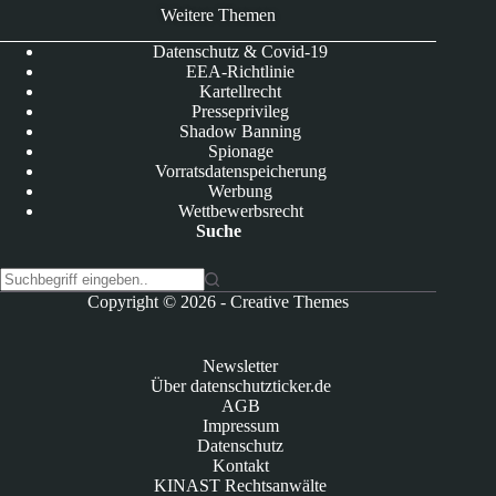
Weitere Themen
Datenschutz & Covid-19
EEA-Richtlinie
Kartellrecht
Presseprivileg
Shadow Banning
Spionage
Vorratsdatenspeicherung
Werbung
Wettbewerbsrecht
Suche
K
Copyright © 2026 -
Creative Themes
e
i
n
Newsletter
e
Über datenschutzticker.de
E
AGB
r
Impressum
g
Datenschutz
e
Kontakt
b
KINAST Rechtsanwälte