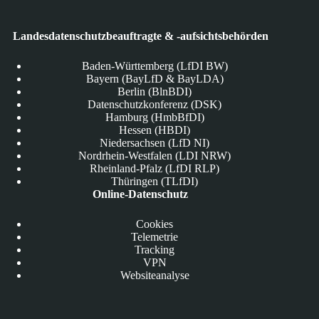
Landesdatenschutzbeauftragte & -aufsichtsbehörden
Baden-Württemberg (LfDI BW)
Bayern (BayLfD & BayLDA)
Berlin (BlnBDI)
Datenschutzkonferenz (DSK)
Hamburg (HmbBfDI)
Hessen (HBDI)
Niedersachsen (LfD NI)
Nordrhein-Westfalen (LDI NRW)
Rheinland-Pfalz (LfDI RLP)
Thüringen (TLfDI)
Online-Datenschutz
Cookies
Telemetrie
Tracking
VPN
Websiteanalyse