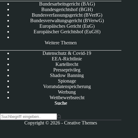
Bundesarbeitsgericht (BAG)
Bundesgerichtshof (BGH)
Bundesverfassungsgericht (BVerfG)
Bundesverwaltungsgericht (BVerwG)
Europäisches Gericht (EuG)
Europäischer Gerichtshof (EuGH)
Weitere Themen
Datenschutz & Covid-19
EEA-Richtlinie
Kartellrecht
Presseprivileg
Shadow Banning
Spionage
Vorratsdatenspeicherung
Werbung
Wettbewerbsrecht
Suche
K
Copyright © 2026 -
Creative Themes
e
i