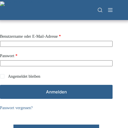
Zum
Inhalt
springen
Erforderlich
Benutzername oder E-Mail-Adresse
*
Erforderlich
Passwort
*
Angemeldet bleiben
Anmelden
Passwort vergessen?