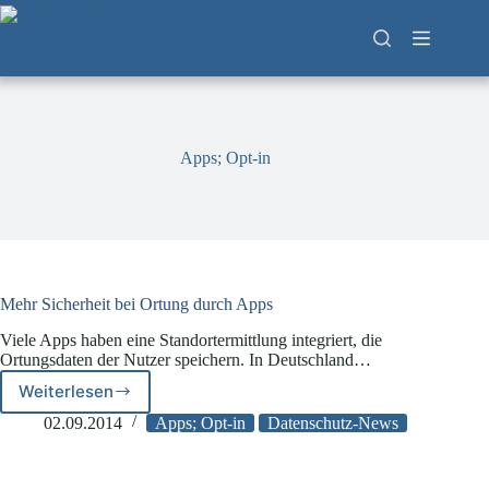
Zum
Inhalt
springen
Apps; Opt-in
Mehr Sicherheit bei Ortung durch Apps
Viele Apps haben eine Standortermittlung integriert, die
Ortungsdaten der Nutzer speichern. In Deutschland…
Weiterlesen
Mehr
Sicherheit
02.09.2014
Apps; Opt-in
Datenschutz-News
bei
Ortung
durch