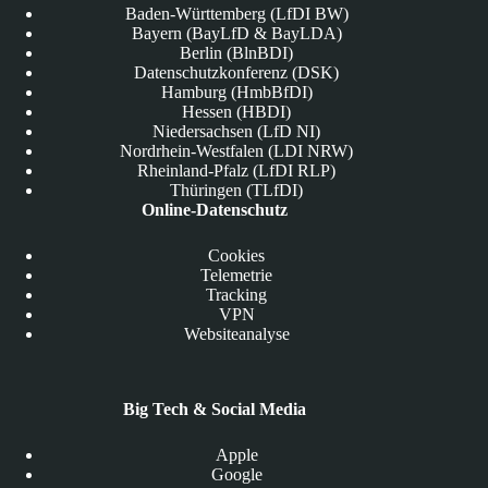
Baden-Württemberg (LfDI BW)
Bayern (BayLfD & BayLDA)
Berlin (BlnBDI)
Datenschutzkonferenz (DSK)
Hamburg (HmbBfDI)
Hessen (HBDI)
Niedersachsen (LfD NI)
Nordrhein-Westfalen (LDI NRW)
Rheinland-Pfalz (LfDI RLP)
Thüringen (TLfDI)
Online-Datenschutz
Cookies
Telemetrie
Tracking
VPN
Websiteanalyse
Big Tech & Social Media
Apple
Google