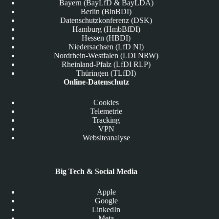
Bayern (BayLfD & BayLDA)
Berlin (BlnBDI)
Datenschutzkonferenz (DSK)
Hamburg (HmbBfDI)
Hessen (HBDI)
Niedersachsen (LfD NI)
Nordrhein-Westfalen (LDI NRW)
Rheinland-Pfalz (LfDI RLP)
Thüringen (TLfDI)
Online-Datenschutz
Cookies
Telemetrie
Tracking
VPN
Websiteanalyse
Big Tech & Social Media
Apple
Google
LinkedIn
Meta