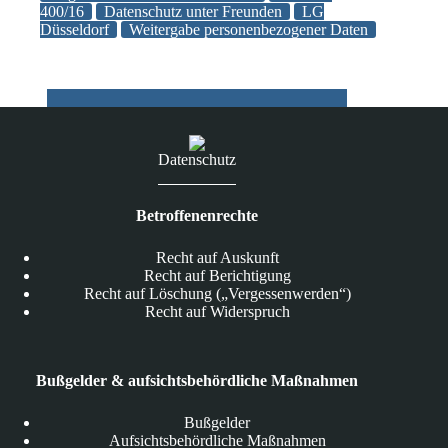
personenbezogenen
400/16
Datenschutz unter Freunden
LG
Düsseldorf
Weitergabe personenbezogener Daten
Daten
eines
Anderen
an
einen
Dritten
verletzt
Datenschutz
das
Allgemeine
Persönlichkeitsrecht
Betroffenenrechte
Recht auf Auskunft
Recht auf Berichtigung
Recht auf Löschung („Vergessenwerden“)
Recht auf Widerspruch
Bußgelder & aufsichtsbehördliche Maßnahmen
Bußgelder
Aufsichtsbehördliche Maßnahmen