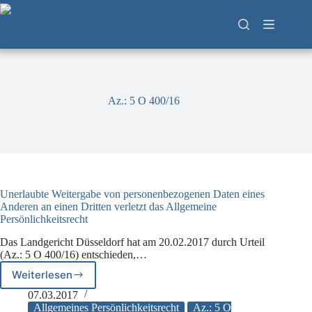
Zum
Inhalt
springen
Az.: 5 O 400/16
Unerlaubte Weitergabe von personenbezogenen Daten eines
Anderen an einen Dritten verletzt das Allgemeine
Persönlichkeitsrecht
Das Landgericht Düsseldorf hat am 20.02.2017 durch Urteil
(Az.: 5 O 400/16) entschieden,…
Weiterlesen
Unerlaubte
Weitergabe
07.03.2017
von
Allgemeines Persönlichkeitsrecht
Az.: 5 O