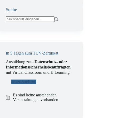
Suche
Keine
Ergebnisse
In 5 Tagen zum TÜV-Zertifikat
Ausbildung zum
Datenschutz- oder
Informationssicherheitsbeauftragten
mit Virtual Classroom und E-Learning.
Jetzt buchen!
Es sind keine anstehenden
H
Veranstaltungen vorhanden.
i
n
w