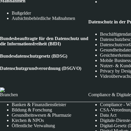
Maßnahmen
Bußgelder
Aufsichtsbehördliche Maßnahmen
Datenschutz in der P
Beschäftigtenda
Bundesbeauftragte für den Datenschutz und
Datenschutzbes
die Informationsfreiheit (BfDI)
Datenschutzvorf
Gesundheitsdate
Gesichtserkenn
Bundesdatenschutzgesetz (BDSG)
Mobile Business
Nutzer- & Kund
Datenschutzgrundverordnung (DSGVO)
Privacy by Desi
Videoüberwach
Branchen
Compliance & Digitale
Banken & Finanzdienstleister
Compliance - Wh
Bildung & Forschung
CSA-Verordnung
Gesundheitswesen & Pharmazie
Data Act
Kirchen & NPOs
Digitale-Dienst
Öffentliche Verwaltung
Digital-Gesetz (
Digital Market