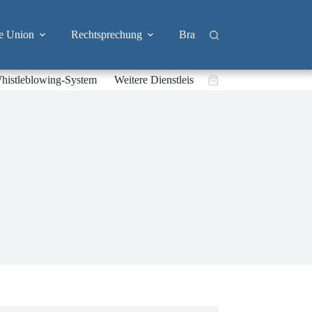
e Union
Rechtsprechung
Branchen
Big Tech & 
histleblowing-System
Weitere Dienstleistungen
Warenkorb