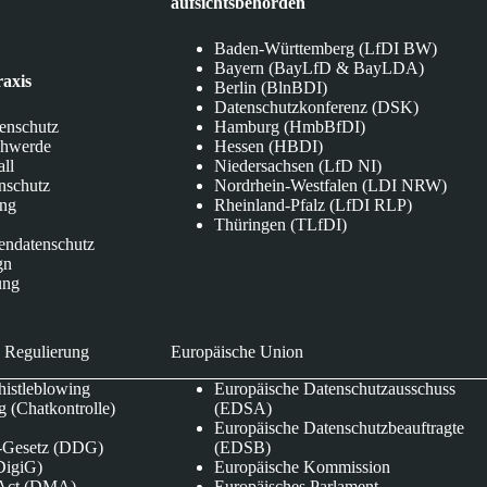
aufsichtsbehörden
Baden-Württemberg (LfDI BW)
Bayern (BayLfD & BayLDA)
raxis
Berlin (BlnBDI)
Datenschutzkonferenz (DSK)
tenschutz
Hamburg (HmbBfDI)
chwerde
Hessen (HBDI)
all
Niedersachsen (LfD NI)
nschutz
Nordrhein-Westfalen (LDI NRW)
ung
Rheinland-Pfalz (LfDI RLP)
Thüringen (TLfDI)
endatenschutz
gn
ung
 Regulierung
Europäische Union
istleblowing
Europäische Datenschutzausschuss
 (Chatkontrolle)
(EDSA)
Europäische Datenschutzbeauftragte
e-Gesetz (DDG)
(EDSB)
DigiG)
Europäische Kommission
s Act (DMA)
Europäisches Parlament