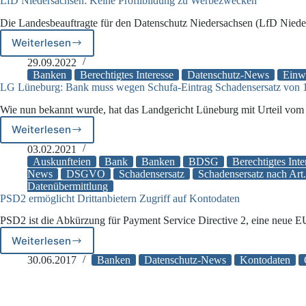
LfD Niedersachsen: Keine Profilbildung zu Werbezwecken
Die Landesbeauftragte für den Datenschutz Niedersachsen (LfD Niede
Weiterlesen
LfD
Niedersachsen:
29.09.2022
Keine
Banken
Berechtigtes Interesse
Datenschutz-News
Einw
Profilbildung
LG Lüneburg: Bank muss wegen Schufa-Eintrag Schadensersatz von 1
zu
Wie nun bekannt wurde, hat das Landgericht Lüneburg mit Urteil vo
Werbezwecken
Weiterlesen
LG
Lüneburg:
03.02.2021
Bank
Auskunfteien
Bank
Banken
BDSG
Berechtigtes Inte
muss
News
DSGVO
Schadensersatz
Schadensersatz nach A
Datenübermittlung
wegen
PSD2 ermöglicht Drittanbietern Zugriff auf Kontodaten
Schufa-
Eintrag
PSD2 ist die Abkürzung für Payment Service Directive 2, eine neue E
Schadensersatz
von
Weiterlesen
PSD2
1.000
ermöglicht
30.06.2017
Banken
Datenschutz-News
Kontodaten
Euro
Drittanbietern
zahlen
Zugriff
auf