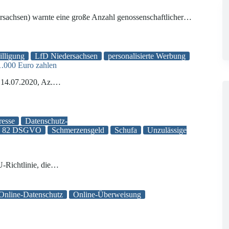
rsachsen) warnte eine große Anzahl genossenschaftlicher…
illigung
LfD Niedersachsen
personalisierte Werbung
.000 Euro zahlen
m 14.07.2020, Az.…
resse
Datenschutz-
rt. 82 DSGVO
Schmerzensgeld
Schufa
Unzulässige
U-Richtlinie, die…
Online-Datenschutz
Online-Überweisung