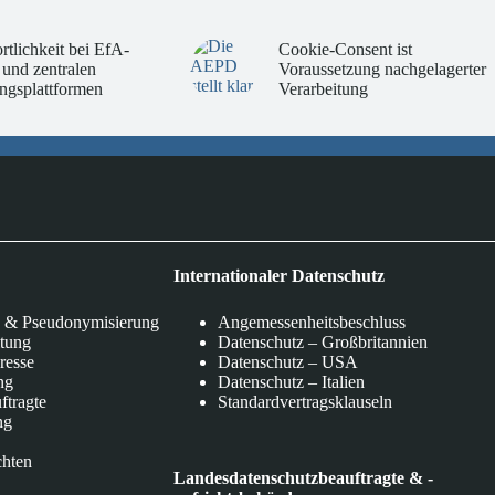
rtlichkeit bei EfA-
Cookie-Consent ist
 und zentralen
Voraussetzung nachgelagerter
ngsplattformen
Verarbeitung
Internationaler Datenschutz
 & Pseudonymisierung
Angemessenheitsbeschluss
itung
Datenschutz – Großbritannien
eresse
Datenschutz – USA
ng
Datenschutz – Italien
ftragte
Standardvertragsklauseln
ng
chten
Landesdatenschutzbeauftragte & -