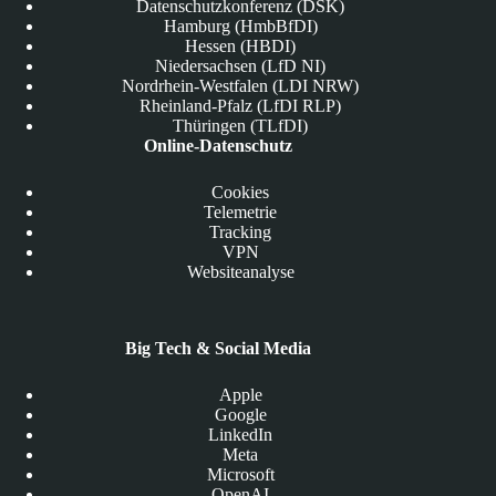
Datenschutzkonferenz (DSK)
Hamburg (HmbBfDI)
Hessen (HBDI)
Niedersachsen (LfD NI)
Nordrhein-Westfalen (LDI NRW)
Rheinland-Pfalz (LfDI RLP)
Thüringen (TLfDI)
Online-Datenschutz
Cookies
Telemetrie
Tracking
VPN
Websiteanalyse
Big Tech & Social Media
Apple
Google
LinkedIn
Meta
Microsoft
OpenAI