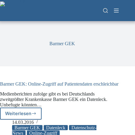
Zum
Inhalt
springen
Barmer GEK
Barmer GEK: Online-Zugriff auf Patientendaten erschleichbar
Medienberichten zufolge gibt es bei Deutschlands
zweitgrößter Krankenkasse Barmer GEK ein Datenleck.
Unbefugte könnten…
Weiterlesen
Barmer
GEK:
14.03.2016
Online-
Barmer GEK
Datenleck
Datenschutz-
Zugriff
News
Online-Zugriff