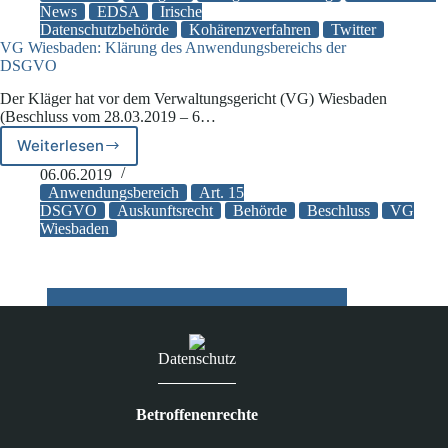
europäischen
News
EDSA
Irische
Datenschutzbehörde
Kohärenzverfahren
Twitter
Aufsichtsbehörden
VG Wiesbaden: Klärung des Anwendungsbereichs der
–
DSGVO
Thema:
Bußgeld
Der Kläger hat vor dem Verwaltungsgericht (VG) Wiesbaden
gegen
(Beschluss vom 28.03.2019 – 6…
Twitter
Weiterlesen
VG
Wiesbaden:
06.06.2019
Klärung
Anwendungsbereich
Art. 15
des
DSGVO
Auskunftsrecht
Behörde
Beschluss
VG
Wiesbaden
Anwendungsbereichs
der
DSGVO
Datenschutz
Betroffenenrechte