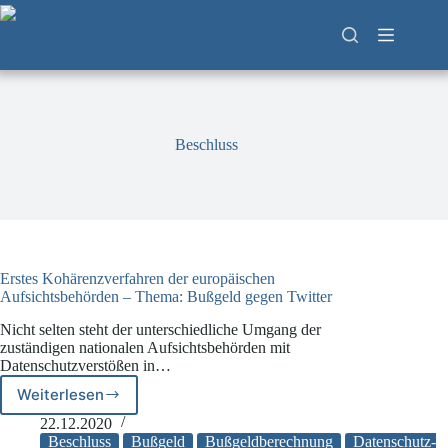
Zum
Inhalt
springen
Beschluss
Erstes Kohärenzverfahren der europäischen
Aufsichtsbehörden – Thema: Bußgeld gegen Twitter
Nicht selten steht der unterschiedliche Umgang der
zuständigen nationalen Aufsichtsbehörden mit
Datenschutzverstößen in…
Weiterlesen
Erstes
Kohärenzverfahren
22.12.2020
der
Beschluss
Bußgeld
Bußgeldberechnung
Datenschutz-