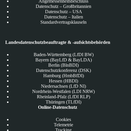
Angemessenheitsbeschluss
Datenschutz – Großbritannien
Datenschutz – USA
Datenschutz – Italien
Standardvertragsklauseln
Landesdatenschutzbeauftragte & -aufsichtsbehörden
Baden-Württemberg (LfDI BW)
Bayern (BayLfD & BayLDA)
Berlin (BlnBDI)
Datenschutzkonferenz (DSK)
Hamburg (HmbBfDI)
Hessen (HBDI)
Niedersachsen (LfD NI)
Nordrhein-Westfalen (LDI NRW)
Rheinland-Pfalz (LfDI RLP)
Thüringen (TLfDI)
Online-Datenschutz
Cookies
Telemetrie
Tracking