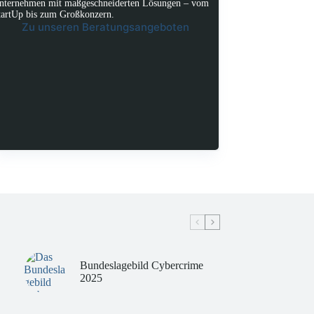
nternehmen mit maßgeschneiderten Lösungen – vom
tartUp bis zum Großkonzern.
Zu unseren Beratungsangeboten
Bundeslagebild Cybercrime
2025