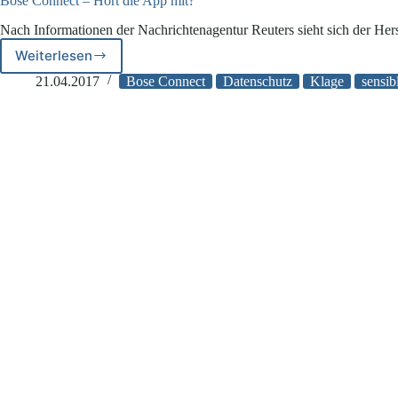
Bose Connect – Hört die App mit?
Nach Informationen der Nachrichtenagentur Reuters sieht sich der He
Weiterlesen
Bose
Connect
21.04.2017
Bose Connect
Datenschutz
Klage
sensib
–
Hört
die
App
mit?