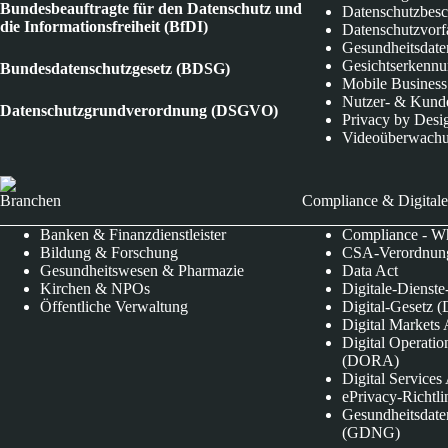
Bundesbeauftragte für den Datenschutz und
Datenschutzbes
die Informationsfreiheit (BfDI)
Datenschutzvorf
Gesundheitsdate
Gesichtserkenn
Bundesdatenschutzgesetz (BDSG)
Mobile Business
Nutzer- & Kund
Datenschutzgrundverordnung (DSGVO)
Privacy by Desi
Videoüberwach
Branchen
Compliance & Digitale
Banken & Finanzdienstleister
Compliance - Wh
Bildung & Forschung
CSA-Verordnung
Gesundheitswesen & Pharmazie
Data Act
Kirchen & NPOs
Digitale-Dienst
Öffentliche Verwaltung
Digital-Gesetz (
Digital Market
Digital Operatio
(DORA)
Digital Service
ePrivacy-Richtli
Gesundheitsdate
(GDNG)