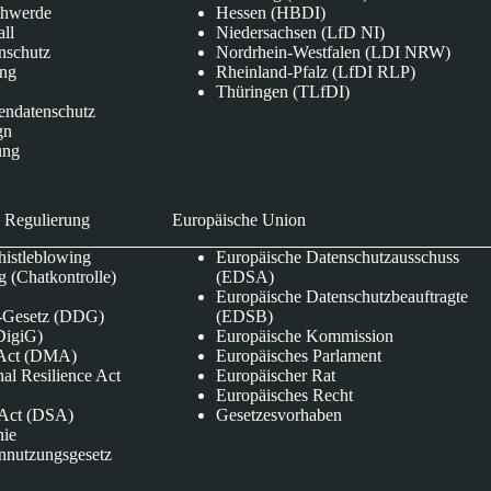
chwerde
Hessen (HBDI)
all
Niedersachsen (LfD NI)
nschutz
Nordrhein-Westfalen (LDI NRW)
ung
Rheinland-Pfalz (LfDI RLP)
Thüringen (TLfDI)
endatenschutz
gn
ung
 Regulierung
Europäische Union
istleblowing
Europäische Datenschutzausschuss
 (Chatkontrolle)
(EDSA)
Europäische Datenschutzbeauftragte
e-Gesetz (DDG)
(EDSB)
DigiG)
Europäische Kommission
s Act (DMA)
Europäisches Parlament
nal Resilience Act
Europäischer Rat
Europäisches Recht
s Act (DSA)
Gesetzesvorhaben
nie
nnutzungsgesetz