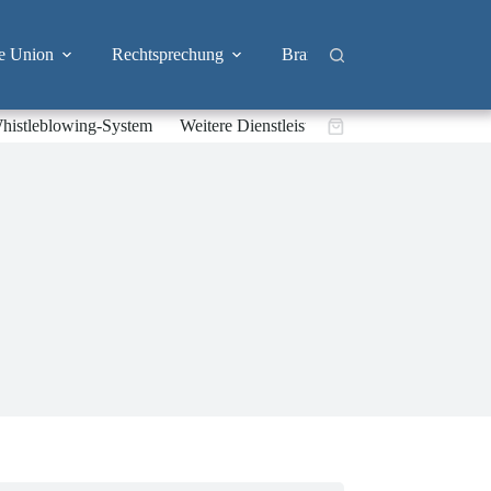
e Union
Rechtsprechung
Branchen
Big Tech & 
histleblowing-System
Weitere Dienstleistungen
Warenkorb