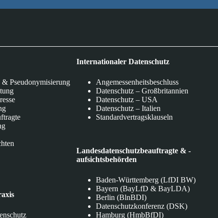
Internationaler Datenschutz
 & Pseudonymisierung
Angemessenheitsbeschluss
itung
Datenschutz – Großbritannien
eresse
Datenschutz – USA
ng
Datenschutz – Italien
ftragte
Standardvertragsklauseln
ng
chten
Landesdatenschutzbeauftragte & -
aufsichtsbehörden
Baden-Württemberg (LfDI BW)
Bayern (BayLfD & BayLDA)
raxis
Berlin (BlnBDI)
Datenschutzkonferenz (DSK)
tenschutz
Hamburg (HmbBfDI)