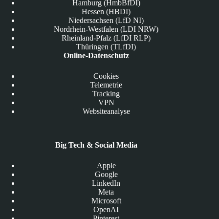
Hamburg (HmbBfDI)
Hessen (HBDI)
Niedersachsen (LfD NI)
Nordrhein-Westfalen (LDI NRW)
Rheinland-Pfalz (LfDI RLP)
Thüringen (TLfDI)
Online-Datenschutz
Cookies
Telemetrie
Tracking
VPN
Websiteanalyse
Big Tech & Social Media
Apple
Google
LinkedIn
Meta
Microsoft
OpenAI
Pinterest