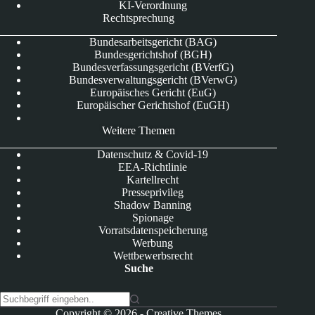
KI-Verordnung
Rechtsprechung
Bundesarbeitsgericht (BAG)
Bundesgerichtshof (BGH)
Bundesverfassungsgericht (BVerfG)
Bundesverwaltungsgericht (BVerwG)
Europäisches Gericht (EuG)
Europäischer Gerichtshof (EuGH)
Weitere Themen
Datenschutz & Covid-19
EEA-Richtlinie
Kartellrecht
Presseprivileg
Shadow Banning
Spionage
Vorratsdatenspeicherung
Werbung
Wettbewerbsrecht
Suche
K
Copyright © 2026 -
Creative Themes