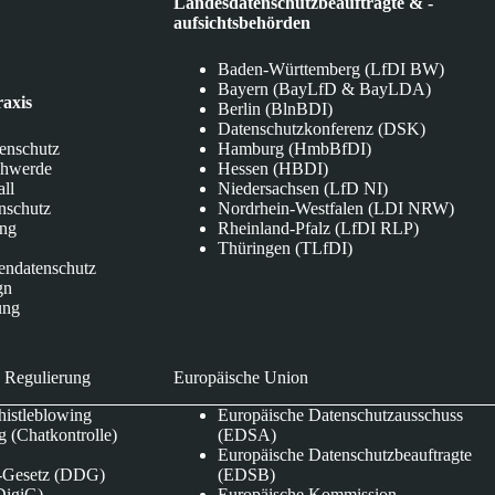
Landesdatenschutzbeauftragte & -
aufsichtsbehörden
Baden-Württemberg (LfDI BW)
Bayern (BayLfD & BayLDA)
raxis
Berlin (BlnBDI)
Datenschutzkonferenz (DSK)
tenschutz
Hamburg (HmbBfDI)
chwerde
Hessen (HBDI)
all
Niedersachsen (LfD NI)
nschutz
Nordrhein-Westfalen (LDI NRW)
ung
Rheinland-Pfalz (LfDI RLP)
Thüringen (TLfDI)
endatenschutz
gn
ung
 Regulierung
Europäische Union
istleblowing
Europäische Datenschutzausschuss
 (Chatkontrolle)
(EDSA)
Europäische Datenschutzbeauftragte
e-Gesetz (DDG)
(EDSB)
DigiG)
Europäische Kommission