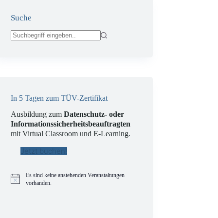
Suche
Keine
Ergebnisse
In 5 Tagen zum TÜV-Zertifikat
Ausbildung zum
Datenschutz- oder
Informationssicherheitsbeauftragten
mit Virtual Classroom und E-Learning.
Jetzt buchen!
Es sind keine anstehenden Veranstaltungen
H
vorhanden.
i
n
w
e