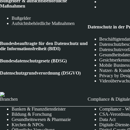
Bußgelder & aufsichtsbehördliche
Maßnahmen
Bußgelder
Aufsichtsbehördliche Maßnahmen
Datenschutz in der P
Beschäftigtenda
Bundesbeauftragte für den Datenschutz und
Datenschutzbes
die Informationsfreiheit (BfDI)
Datenschutzvorf
Gesundheitsdate
Gesichtserkenn
Bundesdatenschutzgesetz (BDSG)
Mobile Business
Nutzer- & Kund
Datenschutzgrundverordnung (DSGVO)
Privacy by Desi
Videoüberwach
Branchen
Compliance & Digitale
Banken & Finanzdienstleister
Compliance - Wh
Bildung & Forschung
CSA-Verordnung
Gesundheitswesen & Pharmazie
Data Act
Kirchen & NPOs
Digitale-Dienst
Öffentliche Verwaltung
Digital-Gesetz (