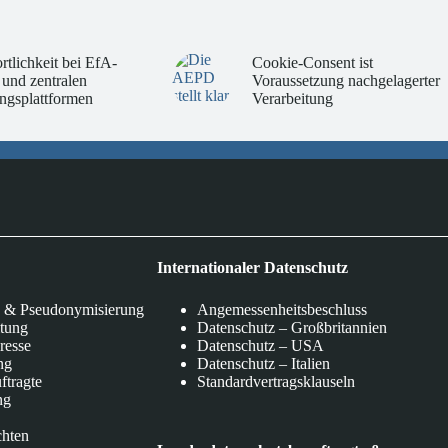
rtlichkeit bei EfA-
Cookie-Consent ist
 und zentralen
Voraussetzung nachgelagerter
ngsplattformen
Verarbeitung
Internationaler Datenschutz
 & Pseudonymisierung
Angemessenheitsbeschluss
itung
Datenschutz – Großbritannien
eresse
Datenschutz – USA
ng
Datenschutz – Italien
ftragte
Standardvertragsklauseln
ng
chten