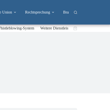
e Union
Rechtsprechung
Branchen
Big Tech & 
histleblowing-System
Weitere Dienstleistungen
Warenkorb