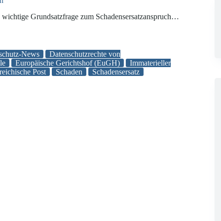
n
ne wichtige Grundsatzfrage zum Schadensersatzanspruch…
schutz-News
Datenschutzrechte von
le
Europäische Gerichtshof (EuGH)
Immaterieller
reichische Post
Schaden
Schadensersatz