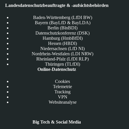
Landesdatenschutzbeauftragte & -aufsichtsbehörden
Baden-Württemberg (LfDI BW)
Bayern (BayLfD & BayLDA)
Berlin (BlnBDI)
Datenschutzkonferenz (DSK)
Hamburg (HmbBfDI)
Hessen (HBDI)
Niedersachsen (LfD NI)
Nordrhein-Westfalen (LDI NRW)
Rheinland-Pfalz (LfDI RLP)
Thüringen (TLfDI)
Online-Datenschutz
Cookies
Telemetrie
Tracking
VPN
Websiteanalyse
Big Tech & Social Media