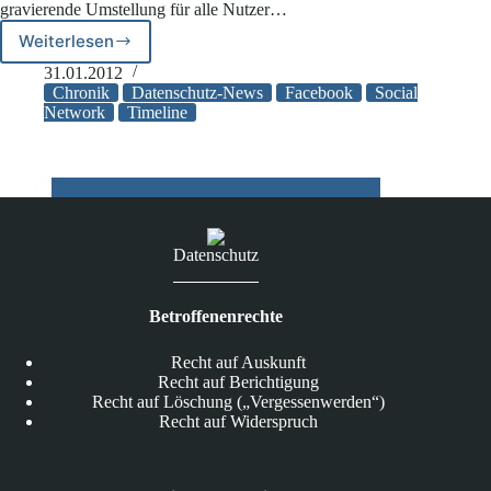
gravierende Umstellung für alle Nutzer…
Verwirrung
Weiterlesen
Facebook
führt
31.01.2012
Timeline
Chronik
Datenschutz-News
Facebook
Social
ein
Network
Timeline
–
ob
man
will
oder
nicht
Datenschutz
Betroffenenrechte
Recht auf Auskunft
Recht auf Berichtigung
Recht auf Löschung („Vergessenwerden“)
Recht auf Widerspruch