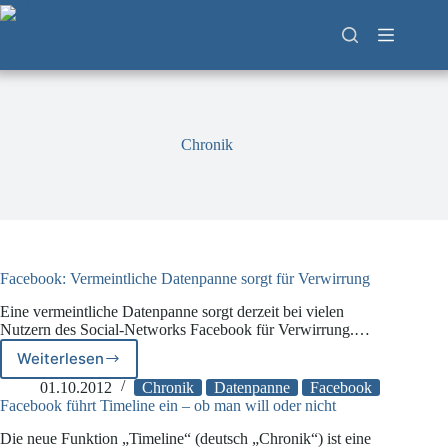
Zum
Inhalt
springen
Chronik
Facebook: Vermeintliche Datenpanne sorgt für Verwirrung
Eine vermeintliche Datenpanne sorgt derzeit bei vielen
Nutzern des Social-Networks Facebook für Verwirrung.…
Weiterlesen
Facebook:
Vermeintliche
01.10.2012
Chronik
Datenpanne
Facebook
Datenpanne
Facebook führt Timeline ein – ob man will oder nicht
sorgt
Die neue Funktion „Timeline“ (deutsch „Chronik“) ist eine
für