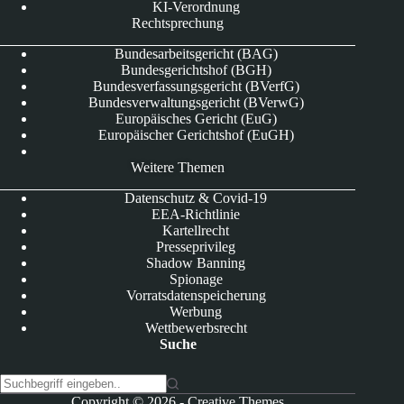
KI-Verordnung
Rechtsprechung
Bundesarbeitsgericht (BAG)
Bundesgerichtshof (BGH)
Bundesverfassungsgericht (BVerfG)
Bundesverwaltungsgericht (BVerwG)
Europäisches Gericht (EuG)
Europäischer Gerichtshof (EuGH)
Weitere Themen
Datenschutz & Covid-19
EEA-Richtlinie
Kartellrecht
Presseprivileg
Shadow Banning
Spionage
Vorratsdatenspeicherung
Werbung
Wettbewerbsrecht
Suche
K
Copyright © 2026 -
Creative Themes