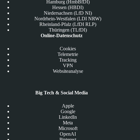
Hamburg (HmbBfDI)
Hessen (HBDI)
Niedersachsen (LfD NI)
Nordrhein-Westfalen (LDI NRW)
Rheinland-Pfalz (LfDI RLP)
Thüringen (TLfDI)
Online-Datenschutz
Cookies
Telemetrie
Tracking
VPN
Websiteanalyse
Big Tech & Social Media
Apple
Google
LinkedIn
Meta
Microsoft
OpenAI
Pinterest