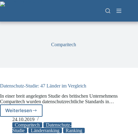
Zum
Inhalt
springen
Comparitech
Datenschutz-Studie: 47 Länder im Vergleich
In einer breit angelegten Studie des britischen Unternehmens
Comparitech wurden datenschutzrechtliche Standards in…
Weiterlesen
Datenschutz-
Studie:
24.10.2019
47
Comparitech
Datenschutz-
Länder
Studie
Länderranking
Ranking
im