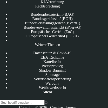
KI-Verordnung
Rechtsprechung
Bundesarbeitsgericht (BAG)
Bundesgerichtshof (BGH)
Bundesverfassungsgericht (BVerfG)
Bundesverwaltungsgericht (BVerwG)
Europäisches Gericht (EuG)
Europäischer Gerichtshof (EuGH)
Weitere Themen
Datenschutz & Covid-19
EEA-Richtlinie
Kartellrecht
Presseprivileg
Shadow Banning
Spionage
Vorratsdatenspeicherung
Werbung
Wettbewerbsrecht
Suche
K
Copyright © 2026 -
Creative Themes