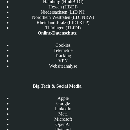
Hamburg (HmbBfDI)
Hessen (HBDI)
Niedersachsen (LfD NI)
Nordrhein-Westfalen (LDI NRW)
Rheinland-Pfalz (LfDI RLP)
Thüringen (TLfDI)
Online-Datenschutz
Cookies
Telemetrie
Tracking
VPN
Websiteanalyse
Big Tech & Social Media
Apple
Google
LinkedIn
Meta
Microsoft
OpenAI
Pinterest