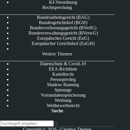
KI-Verordnung
Rechtsprechung
Bundesarbeitsgericht (BAG)
Bundesgerichtshof (BGH)
Bundesverfassungsgericht (BVerfG)
Bundesverwaltungsgericht (BVerwG)
Europäisches Gericht (EuG)
Europäischer Gerichtshof (EuGH)
Weitere Themen
Datenschutz & Covid-19
EEA-Richtlinie
Kartellrecht
Presseprivileg
Shadow Banning
Spionage
Vorratsdatenspeicherung
Werbung
Wettbewerbsrecht
Suche
K
Copyright © 2026 -
Creative Themes