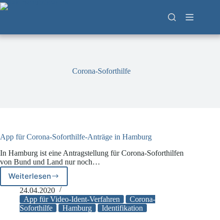
Zum
Inhalt
springen
Corona-Soforthilfe
App für Corona-Soforthilfe-Anträge in Hamburg
In Hamburg ist eine Antragstellung für Corona-Soforthilfen
von Bund und Land nur noch…
Weiterlesen
App
für
24.04.2020
Corona-
App für Video-Ident-Verfahren
Corona-
Soforthilfe-
Soforthilfe
Hamburg
Identifikation
Anträge