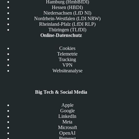
Hamburg (HmbBfDI)
Hessen (HBDI)
Niedersachsen (LfD NI)
Nordrhein-Westfalen (LDI NRW)
Rheinland-Pfalz (LfDI RLP)
Thüringen (TLfDI)
Online-Datenschutz
Cookies
Telemetrie
Tracking
VPN
Websiteanalyse
Big Tech & Social Media
Apple
Google
LinkedIn
Meta
Microsoft
OpenAI
Pinterest