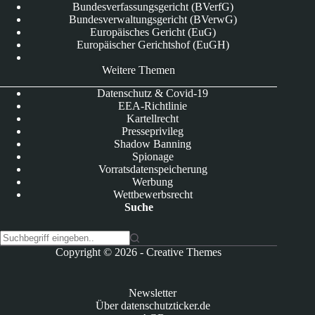
Bundesverfassungsgericht (BVerfG)
Bundesverwaltungsgericht (BVerwG)
Europäisches Gericht (EuG)
Europäischer Gerichtshof (EuGH)
Weitere Themen
Datenschutz & Covid-19
EEA-Richtlinie
Kartellrecht
Presseprivileg
Shadow Banning
Spionage
Vorratsdatenspeicherung
Werbung
Wettbewerbsrecht
Suche
K
Copyright © 2026 -
Creative Themes
e
i
n
Newsletter
e
Über datenschutzticker.de
E