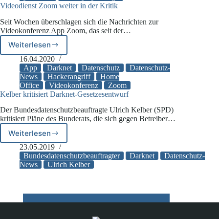
Videodienst Zoom weiter in der Kritik
aufgrund
unzureichender
Seit Wochen überschlagen sich die Nachrichten zur
Konkretisierung
Videokonferenz App Zoom, das seit der…
des
Schadens
Weiterlesen
Videodienst
Zoom
16.04.2020
weiter
App
Darknet
Datenschutz
Datenschutz-
in
News
Hackerangriff
Home
Office
Videokonferenz
Zoom
der
Kelber kritisiert Darknet-Gesetzesentwurf
Kritik
Der Bundesdatenschutzbeauftragte Ulrich Kelber (SPD)
kritisiert Pläne des Bunderats, die sich gegen Betreiber…
Weiterlesen
Kelber
kritisiert
23.05.2019
Darknet-
Bundesdatenschutzbeauftragter
Darknet
Datenschutz-
Gesetzesentwurf
News
Ulrich Kelber