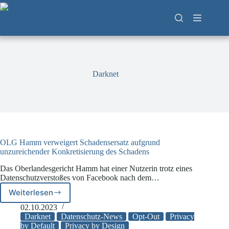
Zum
Inhalt
springen
Darknet
OLG Hamm verweigert Schadensersatz aufgrund
unzureichender Konkretisierung des Schadens
Das Oberlandesgericht Hamm hat einer Nutzerin trotz eines
Datenschutzverstoßes von Facebook nach dem…
Weiterlesen
OLG
Hamm
02.10.2023
verweigert
Darknet
Datenschutz-News
Opt-Out
Privacy
Schadensersatz
by Default
Privacy by Design