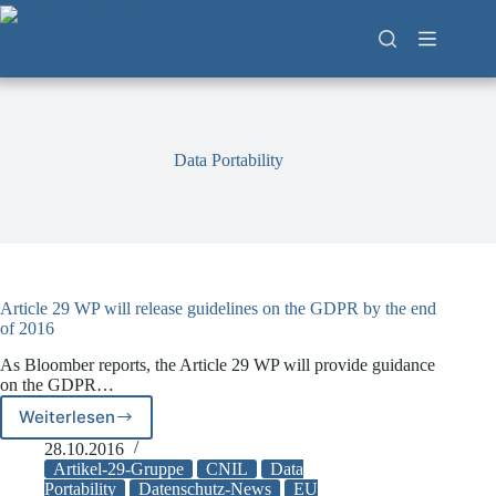
Zum
Inhalt
springen
Data Portability
Article 29 WP will release guidelines on the GDPR by the end
of 2016
As Bloomber reports, the Article 29 WP will provide guidance
on the GDPR…
Weiterlesen
Article
29
28.10.2016
WP
Artikel-29-Gruppe
CNIL
Data
will
Portability
Datenschutz-News
EU