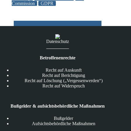
Commission
GDPR
release
guidelines
on
the
GDPR
by
the
Datenschutz
end
of
2016
Betroffenenrechte
Recht auf Auskunft
Recht auf Berichtigung
Recht auf Löschung („Vergessenwerden“)
Recht auf Widerspruch
Bußgelder & aufsichtsbehördliche Maßnahmen
Bußgelder
Aufsichtsbehördliche Maßnahmen