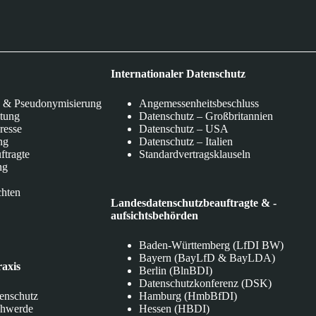
Internationaler Datenschutz
 & Pseudonymisierung
Angemessenheitsbeschluss
itung
Datenschutz – Großbritannien
eresse
Datenschutz – USA
ng
Datenschutz – Italien
ftragte
Standardvertragsklauseln
ng
chten
Landesdatenschutzbeauftragte & -
aufsichtsbehörden
Baden-Württemberg (LfDI BW)
Bayern (BayLfD & BayLDA)
raxis
Berlin (BlnBDI)
Datenschutzkonferenz (DSK)
tenschutz
Hamburg (HmbBfDI)
chwerde
Hessen (HBDI)