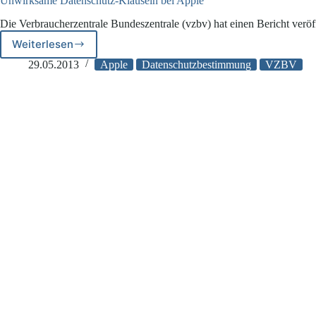
Unwirksame Datenschutz-Klauseln bei Apple
Die Verbraucherzentrale Bundeszentrale (vzbv) hat einen Bericht veröf
Weiterlesen
Unwirksame
Datenschutz-
29.05.2013
Apple
Datenschutzbestimmung
VZBV
Klauseln
bei
Apple