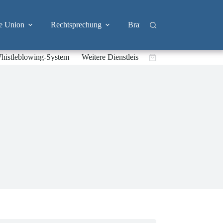
e Union
Rechtsprechung
Branchen
Big Tech & 
histleblowing-System
Weitere Dienstleistungen
Warenkorb