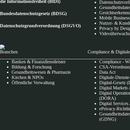
die Informationsfreiheit (BfDI)
Datenschutzvorf
Gesundheitsdate
Gesichtserkenn
Bundesdatenschutzgesetz (BDSG)
Mobile Business
Nutzer- & Kund
Datenschutzgrundverordnung (DSGVO)
Privacy by Desi
Videoüberwach
Branchen
Compliance & Digitale
Banken & Finanzdienstleister
Compliance - Wh
Bildung & Forschung
CSA-Verordnung
Gesundheitswesen & Pharmazie
Data Act
Kirchen & NPOs
Digitale-Dienst
Öffentliche Verwaltung
Digital-Gesetz (
Digital Market
Digital Operatio
(DORA)
Digital Service
ePrivacy-Richtli
Gesundheitsdate
(GDNG)