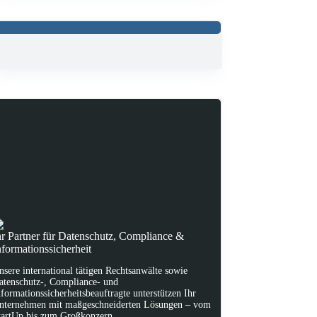
hr Partner für Datenschutz, Compliance &
nformationssicherheit
nsere international tätigen Rechtsanwälte sowie
atenschutz-, Compliance- und
nformationssicherheitsbeauftragte unterstützen Ihr
nternehmen mit maßgeschneiderten Lösungen – vom
tartUp bis zum Großkonzern.