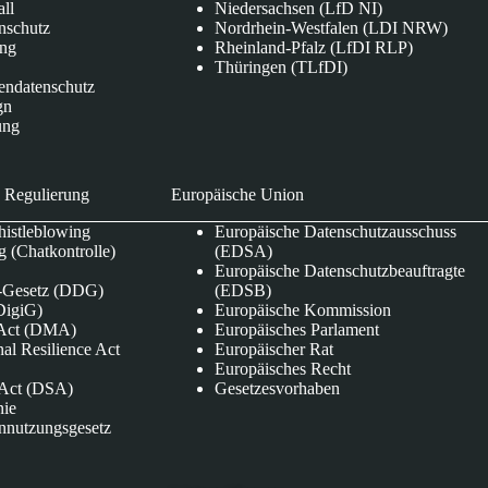
all
Niedersachsen (LfD NI)
nschutz
Nordrhein-Westfalen (LDI NRW)
ung
Rheinland-Pfalz (LfDI RLP)
Thüringen (TLfDI)
endatenschutz
gn
ung
 Regulierung
Europäische Union
istleblowing
Europäische Datenschutzausschuss
 (Chatkontrolle)
(EDSA)
Europäische Datenschutzbeauftragte
e-Gesetz (DDG)
(EDSB)
DigiG)
Europäische Kommission
s Act (DMA)
Europäisches Parlament
nal Resilience Act
Europäischer Rat
Europäisches Recht
s Act (DSA)
Gesetzesvorhaben
nie
nnutzungsgesetz