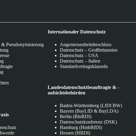
Internationaler Datenschutz
 & Pseudonymisierung
Angemessenheitsbeschluss
itung
Datenschutz – Großbritannien
eresse
Datenschutz – USA
ng
Datenschutz – Italien
ftragte
Standardvertragsklauseln
ng
chten
Landesdatenschutzbeauftragte & -
aufsichtsbehörden
Baden-Württemberg (LfDI BW)
Bayern (BayLfD & BayLDA)
raxis
Berlin (BlnBDI)
Datenschutzkonferenz (DSK)
tenschutz
Hamburg (HmbBfDI)
chwerde
Hessen (HBDI)