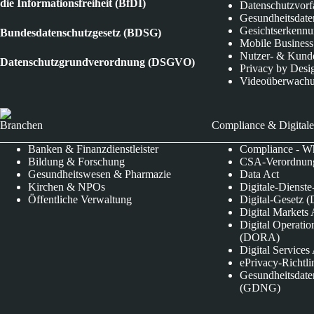
die Informationsfreiheit (BfDI)
Datenschutzvorf
Gesundheitsdate
Gesichtserkenn
Bundesdatenschutzgesetz (BDSG)
Mobile Business
Nutzer- & Kund
Datenschutzgrundverordnung (DSGVO)
Privacy by Desi
Videoüberwach
Branchen
Compliance & Digitale
Banken & Finanzdienstleister
Compliance - Wh
Bildung & Forschung
CSA-Verordnung
Gesundheitswesen & Pharmazie
Data Act
Kirchen & NPOs
Digitale-Dienst
Öffentliche Verwaltung
Digital-Gesetz (
Digital Market
Digital Operatio
(DORA)
Digital Service
ePrivacy-Richtli
Gesundheitsdate
(GDNG)