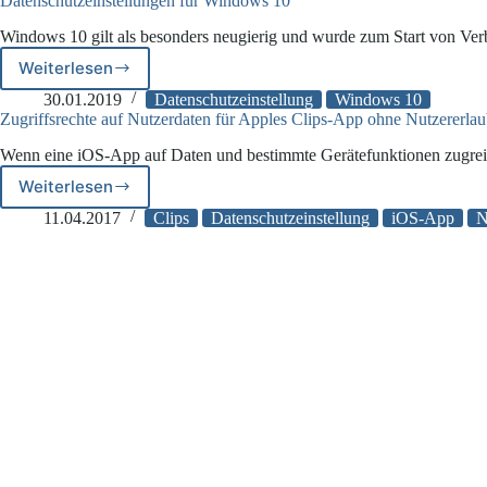
Datenschutzeinstellungen für Windows 10
Windows 10 gilt als besonders neugierig und wurde zum Start von Ve
Weiterlesen
Datenschutzeinstellungen
für
30.01.2019
Datenschutzeinstellung
Windows 10
Windows
Zugriffsrechte auf Nutzerdaten für Apples Clips-App ohne Nutzererlau
10
Wenn eine iOS-App auf Daten und bestimmte Gerätefunktionen zugre
Weiterlesen
Zugriffsrechte
auf
11.04.2017
Clips
Datenschutzeinstellung
iOS-App
N
Nutzerdaten
für
Apples
Clips-
App
ohne
Nutzererlaubnis