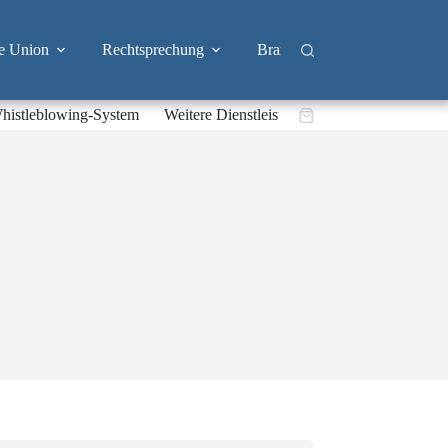
e Union
Rechtsprechung
Branchen
Big Tech & 
histleblowing-System
Weitere Dienstleistungen
Warenkorb