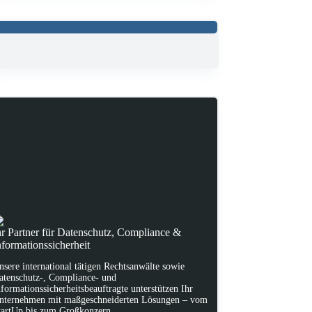
hr Partner für Datenschutz, Compliance &
nformationssicherheit
nsere international tätigen Rechtsanwälte sowie
atenschutz-, Compliance- und
nformationssicherheitsbeauftragte unterstützen Ihr
nternehmen mit maßgeschneiderten Lösungen – vom
tartUp bis zum Großkonzern.