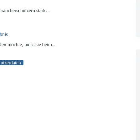
rbraucherschützern stark…
bnis
ifen möchte, muss sie beim…
utzerdaten