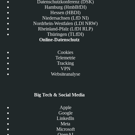
Datenschutzkonferenz (DSK)
Hamburg (HmbBfDI)
Hessen (HBDI)
Niedersachsen (LfD NI)
Nordrhein-Westfalen (LDI NRW)
Rheinland-Pfalz (LfDI RLP)
Thüringen (TLfDI)
Online-Datenschutz
Cookies
Telemetrie
Tracking
VPN
Websiteanalyse
Big Tech & Social Media
Apple
Google
LinkedIn
Meta
Microsoft
OpenAI