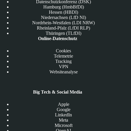
Datenschutzkonferenz (DSK)
Hamburg (HmbBfDI)
Hessen (HBDI)
Niedersachsen (LfD NI)
Nordrhein-Westfalen (LDI NRW)
Rheinland-Pfalz (LfDI RLP)
Thüringen (TLfDI)
Online-Datenschutz
Cookies
Telemetrie
Tracking
VPN
Websiteanalyse
Big Tech & Social Media
Apple
Google
LinkedIn
Meta
Microsoft
OpenAI