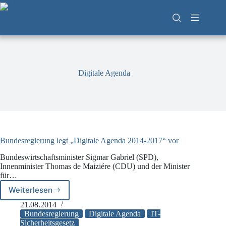
Zum
Inhalt
springen
Digitale Agenda
Bundesregierung legt „Digitale Agenda 2014-2017“ vor
Bundeswirtschaftsminister Sigmar Gabriel (SPD),
Innenminister Thomas de Maiziére (CDU) und der Minister
für…
Weiterlesen
Bundesregierung
legt
21.08.2014
„Digitale
Bundesregierung
Digitale Agenda
IT-
Agenda
Sicherheitsgesetz