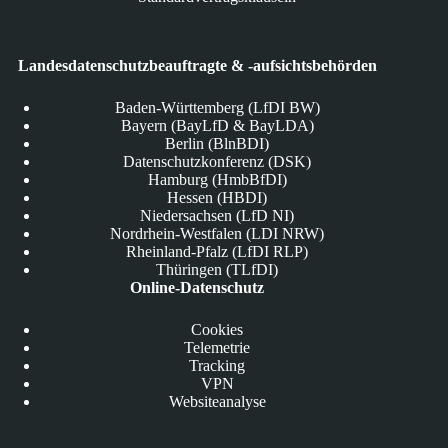
Landesdatenschutzbeauftragte & -aufsichtsbehörden
Baden-Württemberg (LfDI BW)
Bayern (BayLfD & BayLDA)
Berlin (BlnBDI)
Datenschutzkonferenz (DSK)
Hamburg (HmbBfDI)
Hessen (HBDI)
Niedersachsen (LfD NI)
Nordrhein-Westfalen (LDI NRW)
Rheinland-Pfalz (LfDI RLP)
Thüringen (TLfDI)
Online-Datenschutz
Cookies
Telemetrie
Tracking
VPN
Websiteanalyse