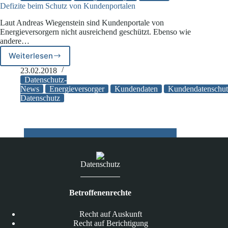
zu
Defizite beim Schutz von Kundenportalen
gläsernen
Laut Andreas Wiegenstein sind Kundenportale von
Verbrauchern
Energieversorgern nicht ausreichend geschützt. Ebenso wie
führen
andere…
Weiterlesen
Defizite
beim
23.02.2018
Schutz
Datenschutz-
von
News
Energieversorger
Kundendaten
Kundendatenschut
Datenschutz
Kundenportalen
Datenschutz
Betroffenenrechte
Recht auf Auskunft
Recht auf Berichtigung