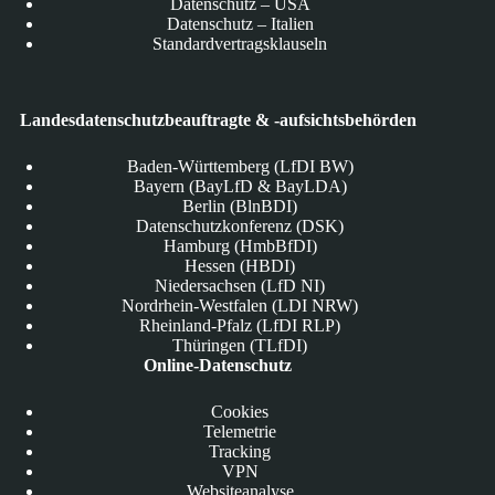
Datenschutz – USA
Datenschutz – Italien
Standardvertragsklauseln
Landesdatenschutzbeauftragte & -aufsichtsbehörden
Baden-Württemberg (LfDI BW)
Bayern (BayLfD & BayLDA)
Berlin (BlnBDI)
Datenschutzkonferenz (DSK)
Hamburg (HmbBfDI)
Hessen (HBDI)
Niedersachsen (LfD NI)
Nordrhein-Westfalen (LDI NRW)
Rheinland-Pfalz (LfDI RLP)
Thüringen (TLfDI)
Online-Datenschutz
Cookies
Telemetrie
Tracking
VPN
Websiteanalyse