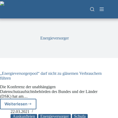
Zum
Inhalt
springen
Energieversorger
„Energieversorgerpool“ darf nicht zu gläsernen Verbrauchern
führen
Die Konferenz der unabhängigen
Datenschutzaufsichtsbehörden des Bundes und der Länder
(DSK) hat am…
Weiterlesen
„Energieversorgerpool“
darf
22.03.2021
nicht
Auskunfteien
Energieversorger
Schufa