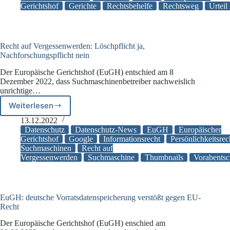
verwaltungsrechtliche
Gerichtshof
Gerichte
Rechtsbehelfe
Rechtsweg
Urteil
Rechtsbehelfe
können
nebeneinander
und
Recht auf Vergessenwerden: Löschpflicht ja,
unabhängig
Nachforschungspflicht nein
voneinander
Der Europäische Gerichtshof (EuGH) entschied am 8
eingelegt
Dezember 2022, dass Suchmaschinenbetreiber nachweislich
werden
unrichtige…
Weiterlesen
Recht
auf
13.12.2022
Vergessenwerden:
Datenschutz
Datenschutz-News
EuGH
Europäischer
Löschpflicht
Gerichtshof
Google
Informationsrecht
Persönlichkeitsrec
Suchmaschinen
Recht auf
ja,
Vergessenwerden
Suchmaschine
Thumbnails
Vorabentsc
Nachforschungspflicht
nein
EuGH: deutsche Vorratsdatenspeicherung verstößt gegen EU-
Recht
Der Europäische Gerichtshof (EuGH) enschied am