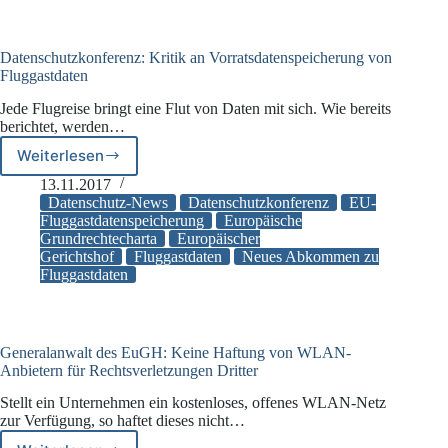
Datenschutzkonferenz: Kritik an Vorratsdatenspeicherung von
Fluggastdaten
Jede Flugreise bringt eine Flut von Daten mit sich. Wie bereits
berichtet, werden…
Weiterlesen
Datenschutzkonferenz:
Kritik
13.11.2017
an
Datenschutz-News
Datenschutzkonferenz
EU-
Vorratsdatenspeicherung
Fluggastdatenspeicherung
Europäische
Grundrechtecharta
Europäischer
von
Gerichtshof
Fluggastdaten
Neues Abkommen zu
Fluggastdaten
Fluggastdaten
Generalanwalt des EuGH: Keine Haftung von WLAN-
Anbietern für Rechtsverletzungen Dritter
Stellt ein Unternehmen ein kostenloses, offenes WLAN-Netz
zur Verfügung, so haftet dieses nicht…