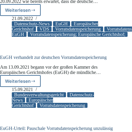
20.09.2022 wie bereits erwartet, dass die deutsche…
Weiterlesen
EuGH:
deutsche
21.09.2022
Vorratsdatenspeicherung
Datenschutz-News
EuGH
Europäischer
verstößt
Gerichtshof
VDS
Vorratsdatenspeicherung
Vorratsdaten
EuGH
Vorratsdatenspeicherung; Europäische Gerichtshof;
gegen
EU-
Recht
EuGH verhandelt zur deutschen Vorratsdatenspeicherung
Am 13.09.2021 begann vor der großen Kammer des
Europäischen Gerichtshofes (EuGH) die mündliche…
Weiterlesen
EuGH
verhandelt
15.09.2021
zur
Bundesverwaltungsgericht
Datenschutz-
deutschen
News
Europäischer
Gerichtshof
Vorratsdatenspeicherung
Vorratsdatenspeicherung
EuGH-Urteil: Pauschale Vorratsdatenspeicherung unzulässig