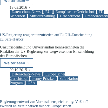
Weiterlesen
Generalanwalt
des
18.03.2016
EuGH:
Datenschutz-News
EU
Europäischer Gerichtshof
IT-
Keine
Sicherheit
Mitstörerhaftung
Urheberrecht
Urheberrechtsv
Haftung
von
WLAN-
Anbietern
US-Regierung reagiert unzufrieden auf EuGH-Entscheidung
für
zu Safe-Harbor
Rechtsverletzungen
Unzufriedenheit und Unverständnis kennzeichneten die
Dritter
Reaktion der US-Regierung zur wegweisenden Entscheidung
des Europäischen…
Weiterlesen
US-
Regierung
09.10.2015
reagiert
Datenschutz-News
Europäischer
unzufrieden
Gerichtshof
Penny Pritzker
Safe Harbor
Program
USA
auf
EuGH-
Entscheidung
zu
Safe-
Regierungsentwurf zur Vorratsdatenspeicherung: Voßhoff
Harbor
zweifelt an Vereinbarkeit mit der Europäischen