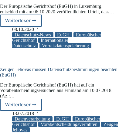
Der Europäische Gerichtshof (EuGH) in Luxemburg
entschied mit am 06.10.2020 veröffentlichten Urteil, dass…
Weiterlesen
EuGH-
Urteil:
08.10.2020
Pauschale
Datenschutz-News
EuGH
Europäischer
Vorratsdatenspeicherung
Gerichtshof
Internationaler
Datenschutz
Vorratsdatenspeicherung
unzulässig
Zeugen Jehovas müssen Datenschutzbestimmungen beachten
(EuGH)
Der Europäische Gerichtshof (EuGH) hat auf ein
Vorabentscheidungsersuchen aus Finnland am 10.07.2018
(Az.:…
Weiterlesen
Zeugen
Jehovas
13.07.2018
müssen
Datenverarbeitung
EuGH
Europäischer
Datenschutzbestimmungen
Gerichtshof
Vorabentscheidungsverfahren
Zeugen
Jehovas
beachten
(EuGH)