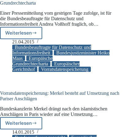
Grundrechtecharta
Einer Pressemitteilung vom gestrigen Tage zufolge, ist für
die Bundesbeauftragte für Datenschutz und
Informationsfreiheit Andrea Voßhoff fraglich, ob…
Weiterlesen
Regierungsentwurf
zur
21.04.2015
Vorratsdatenspeicherung:
Bundesbeauftragte für Datenschutz und
Voßhoff
Informationsfreiheit
Bundesjustizminister Heiko
Maas
Europäische
zweifelt
Grundrechtecharta
Europäischer
an
Gerichtshof
Vorratsdatenspeicherung
Vereinbarkeit
mit
der
Europäischen
Vorratsdatenspeicherung: Merkel besteht auf Umsetzung nach
Grundrechtecharta
Pariser Anschlägen
Bundeskanzlerin Merkel drängt nach den islamistischen
Anschlägen in Paris wieder auf eine Umsetzung…
Weiterlesen
Vorratsdatenspeicherung:
Merkel
14.01.2015