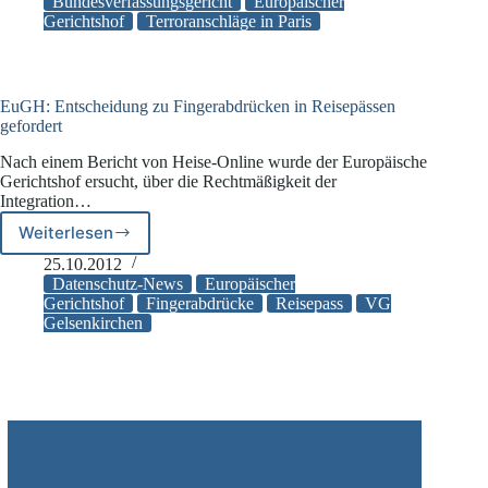
besteht
Bundesverfassungsgericht
Europäischer
auf
Gerichtshof
Terroranschläge in Paris
Umsetzung
nach
Pariser
Anschlägen
EuGH: Entscheidung zu Fingerabdrücken in Reisepässen
gefordert
Nach einem Bericht von Heise-Online wurde der Europäische
Gerichtshof ersucht, über die Rechtmäßigkeit der
Integration…
Weiterlesen
EuGH:
Entscheidung
25.10.2012
zu
Datenschutz-News
Europäischer
Fingerabdrücken
Gerichtshof
Fingerabdrücke
Reisepass
VG
Gelsenkirchen
in
Reisepässen
gefordert