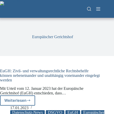
Zum
Inhalt
springen
Europäischer Gerichtshof
EuGH: Zivil- und verwaltungsrechtliche Rechtsbehelfe
können nebeneinander und unabhängig voneinander eingelegt
werden
Mit Urteil vom 12. Januar 2023 hat der Europäische
Gerichtshof (EuGH) entschieden, dass…
Weiterlesen
EuGH:
Zivil-
17.01.2023
und
Datenschutz-News
DSGVO
EuGH
Europäischer